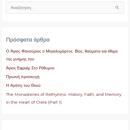
Α
ν
α
ζ
Πρόσφατα άρθρα
ή
τ
Ο Άγιος Φανούριος ο Μεγαλομάρτυς: Βίος, θαύματα και έθιμα
η
της μνήμης του
σ
Άγιος Εφραίμ Στο Ρέθυμνο
η
Πρωινή προσευχή
γ
Η Αγάπη του Θεού
ι
The Monasteries of Rethymno: History, Faith, and Memory
α
in the Heart of Crete (Part 1)
: