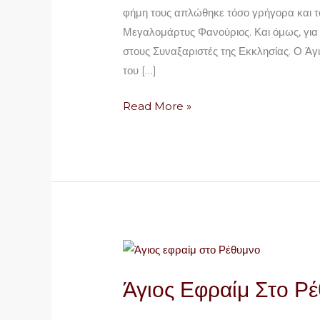
έθιμα
φήμη τους απλώθηκε τόσο γρήγορα και τό
της
Μεγαλομάρτυς Φανούριος. Και όμως, για
μνήμης
στους Συναξαριστές της Εκκλησίας. Ο Άγ
του
του […]
Read More »
Άγιος
Εφραίμ
Άγιος Εφραίμ Στο Ρ
Στο
Ρέθυμνο