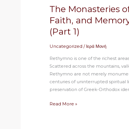
Monasteries
The Monasteries o
of
Rethymno:
Faith, and Memory 
History,
(Part 1)
Faith,
and
Uncategorized
/
Ιερά Μονή
Memory
in
Rethymno is one of the richest areas
the
Scattered across the mountains, vall
Heart
Rethymno are not merely monuments 
of
centuries of uninterrupted spiritual 
Crete
preservation of Greek-Orthodox iden
(Part
1)
Read More »