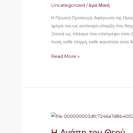
Uncategorized
/
Ιερά Μονή
Η Πρωινή Προσευχή: Αφιέρωση της Ημέρα
ημέρα του ως αυτόνομη ύπαρξη που διαχειρ
Ξεκινά ως πλάσμα που επιστρέφει στον Δ
πνοή, κάθε στιγμή, κάθε ικανότητα είναι 
Read More »
Η
Αγάπη
Η Αγάπη του Θεού
του