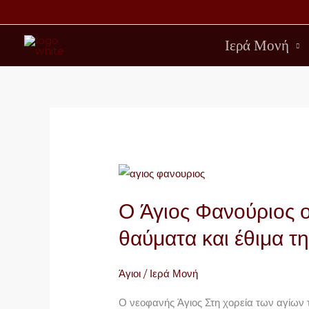
Μετάβαση
στο
Ιερά Μονή
περιεχόμενο
Ο
Άγιος
Ο Άγιος Φανούριος ο
Φανούριος
ο
θαύματα και έθιμα τ
Μεγαλομάρτυς:
Βίος,
Άγιοι
/
Ιερά Μονή
θαύματα
και
Ο νεοφανής Άγιος Στη χορεία των αγίων τ