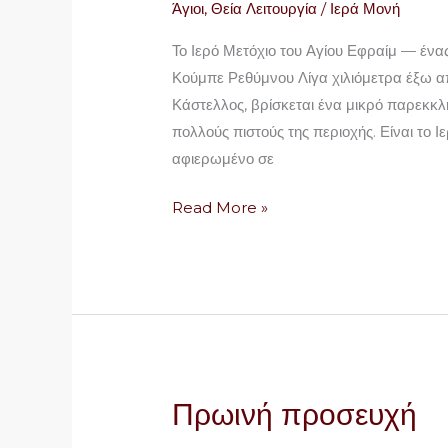
Άγιοι
,
Θεία Λειτουργία
/
Ιερά Μονή
Το Ιερό Μετόχιο του Αγίου Εφραίμ — έν
Κούμπε Ρεθύμνου Λίγα χιλιόμετρα έξω α
Κάστελλος, βρίσκεται ένα μικρό παρεκκλή
πολλούς πιστούς της περιοχής. Είναι το 
αφιερωμένο σε
Read More »
Πρωινή προσευχή
Πρωινή
προσευχή