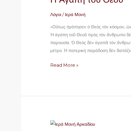
Θεού
Λόγοι
/
Ιερά Μονή
«Οὕτως ἠγάπησεν ὁ Θεὸς τὸν κόσμον, ὥστ
Ἡ ἀγάπη τοῦ Θεοῦ πρὸς τὸν ἄνθρωπο δὲν 
παρουσία. Ὁ Θεὸς δὲν ἀγαπᾶ τὸν ἄνθρωπ
μέτρο. Ἡ πατερικὴ παράδοση δὲν διστάζει 
Read More »
The