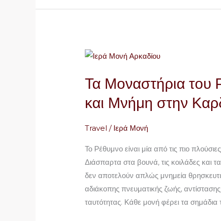
Τα
Μοναστήρια
Τα Μοναστήρια του Ρ
του
Ρεθύμνου:
και Μνήμη στην Καρδ
Ιστορία,
Πίστη
Travel
/
Ιερά Μονή
και
Μνήμη
Το Ρέθυμνο είναι μία από τις πιο πλούσιε
στην
Διάσπαρτα στα βουνά, τις κοιλάδες και τ
Καρδιά
δεν αποτελούν απλώς μνημεία θρησκευτι
της
αδιάκοπης πνευματικής ζωής, αντίστασης
Κρήτης
ταυτότητας. Κάθε μονή φέρει τα σημάδια 
(Μέρος