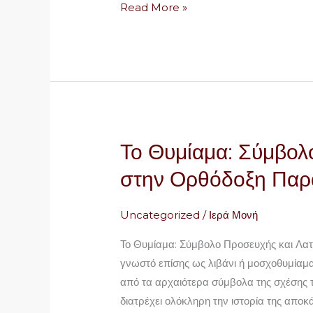
Read More »
1ο)
Το Θυμίαμα: Σύμβολ
Το
Θυμίαμα:
στην Ορθόδοξη Πα
Σύμβολο
Προσευχής
Uncategorized
/
Ιερά Μονή
και
Λατρείας
Το Θυμίαμα: Σύμβολο Προσευχής και Λα
στην
γνωστό επίσης ως λιβάνι ή μοσχοθυμίαμα
Ορθόδοξη
από τα αρχαιότερα σύμβολα της σχέσης τ
Παράδοση
διατρέχει ολόκληρη την ιστορία της αποκ