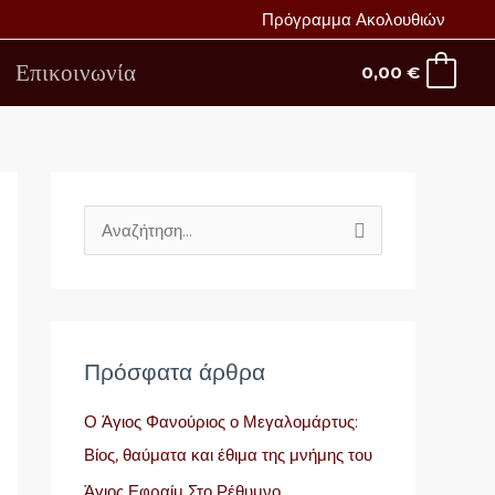
Πρόγραμμα Ακολουθιών
Επικοινωνία
0,00
€
Α
ν
α
ζ
ή
Πρόσφατα άρθρα
τ
Ο Άγιος Φανούριος ο Μεγαλομάρτυς:
η
Βίος, θαύματα και έθιμα της μνήμης του
σ
Άγιος Εφραίμ Στο Ρέθυμνο