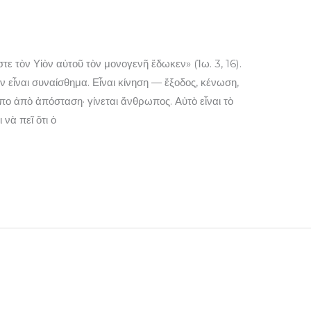
ε τὸν Υἱὸν αὐτοῦ τὸν μονογενῆ ἔδωκεν» (Ἰω. 3, 16).
εἶναι συναίσθημα. Εἶναι κίνηση — ἔξοδος, κένωση,
ο ἀπὸ ἀπόσταση· γίνεται ἄνθρωπος. Αὐτὸ εἶναι τὸ
νὰ πεῖ ὅτι ὁ