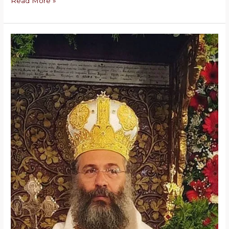
Read More »
Ἐπίσκεψη
Σεβ.
Μητροπολίτου
Ρεθύμνης
καί
Αὐλοποτάμου
κ.κ
Προδρόμου
.