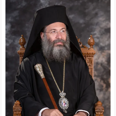
Μητροπολίτου
Ρεθύμνης
και
Αυλοποταμου
κ.κ
Προδρόμου