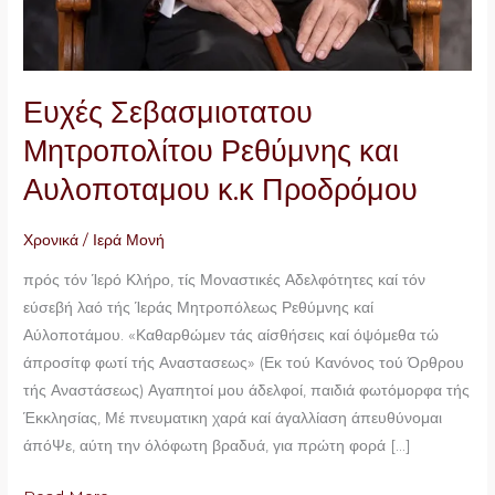
Ευχές Σεβασμιοτατου
Μητροπολίτου Ρεθύμνης και
Αυλοποταμου κ.κ Προδρόμου
Χρονικά
/
Ιερά Μονή
πρός τόν Ίερό Κλήρο, τίς Μοναστικές Αδελφότητες καί τόν
εύσεβή λαό τής Ίεράς Μητροπόλεως Ρεθύμνης καί
Αύλοποτάμου. «Καθαρθώμεν τάς αίσθήσεις καί όψόμεθα τώ
άπροσίτφ φωτί τής Αναστασεως» (Εκ τού Κανόνος τού Όρθρου
τής Αναστάσεως) Αγαπητοί μου άδελφοί, παιδιά φωτόμορφα τής
Έκκλησίας, Μέ πνευματικη χαρά καί άγαλλίαση άπευθύνομαι
άπόΨε, αύτη την όλόφωτη βραδυά, για πρώτη φορά […]