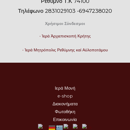
Ρέθυμνο Τ.Κ 74100
Τηλέφωνο 2831029103 -6947238020
Χρήσιμοι Σύνδεσμοι
• Ἱερά Ἀρχιεπισκοπή Κρήτης
• Ἱερά Μητρόπολις Ρεθύμνης καί Αὐλοποτάμου
Ιερά Μονή
e-shop
Διακονήματα
Φωτοθήκη
Επικοινωνία