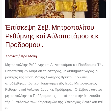
Ἐπίσκεψη Σεβ. Μητροπολίτου
Ρεθύμνης καί Αὐλοποτάμου κ.κ
Προδρόμου .
Χρονικά
/
Ιερά Μονή
Μητροπολίτης Ρεθύμνης και Αυλοποτάμου κ.κ Πρόδρομος Τήν
Παρασκευή 25 Μαρτίου το ἑσπέρας, μέ αἰσθήματα χαρᾶς ,οἱ
μοναχές τῆς Ἱερᾶς Μονῆς Σωτῆρος Χριστοῦ Κουμπέ,
ὑποδέχθηκαν τόν νέο Ποιμενάρχη τῆς Ἱερᾶς Μητροπόλεως
Ρεθύμνης καί Αὐλοποτάμου κ.κ Πρόδρομο. Ο Σεβασμιωτατος
μητροπολίτης κ.κ Πρόδρομος , χοροστάτησε στήν ἀκολουθία
τῆς Γ΄ στάσεως τῶν Χαιρετισμῶν τῆς Ὑπεραγίας Θεοτόκου καί
ἐν