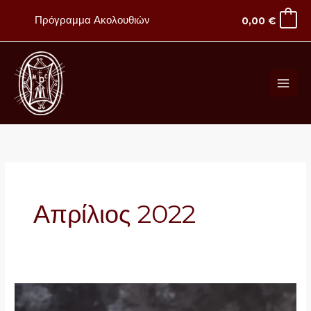
Μετάβαση
Πρόγραμμα Ακολουθιών
0,00
€
στο
περιεχόμενο
Απρίλιος 2022
Ευχές
Σεβασμιοτατου