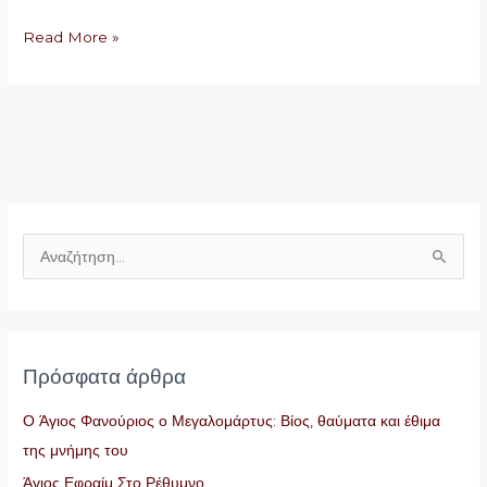
Read More »
Α
ν
α
ζ
Πρόσφατα άρθρα
ή
τ
Ο Άγιος Φανούριος ο Μεγαλομάρτυς: Βίος, θαύματα και έθιμα
η
της μνήμης του
σ
Άγιος Εφραίμ Στο Ρέθυμνο