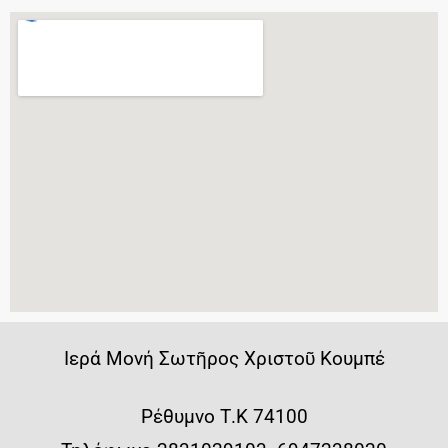
Iερά Μονή Σωτῆρος Χριστοῦ Κουμπέ
Ρέθυμνο Τ.Κ 74100