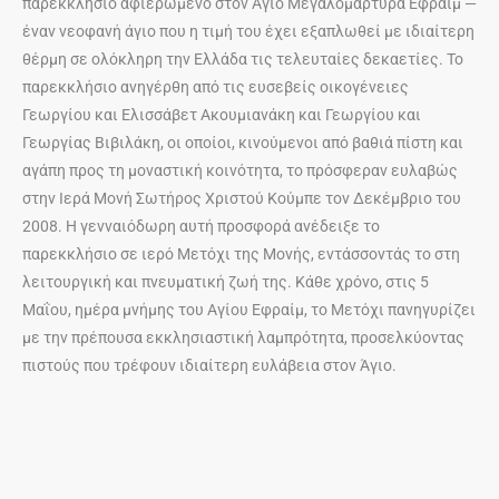
παρεκκλήσιο αφιερωμένο στον Άγιο Μεγαλομάρτυρα Εφραίμ —
έναν νεοφανή άγιο που η τιμή του έχει εξαπλωθεί με ιδιαίτερη
θέρμη σε ολόκληρη την Ελλάδα τις τελευταίες δεκαετίες. Το
παρεκκλήσιο ανηγέρθη από τις ευσεβείς οικογένειες
Γεωργίου και Ελισσάβετ Ακουμιανάκη και Γεωργίου και
Γεωργίας Βιβιλάκη, οι οποίοι, κινούμενοι από βαθιά πίστη και
αγάπη προς τη μοναστική κοινότητα, το πρόσφεραν ευλαβώς
στην Ιερά Μονή Σωτήρος Χριστού Κούμπε τον Δεκέμβριο του
2008. Η γενναιόδωρη αυτή προσφορά ανέδειξε το
παρεκκλήσιο σε ιερό Μετόχι της Μονής, εντάσσοντάς το στη
λειτουργική και πνευματική ζωή της. Κάθε χρόνο, στις 5
Μαΐου, ημέρα μνήμης του Αγίου Εφραίμ, το Μετόχι πανηγυρίζει
με την πρέπουσα εκκλησιαστική λαμπρότητα, προσελκύοντας
πιστούς που τρέφουν ιδιαίτερη ευλάβεια στον Άγιο.