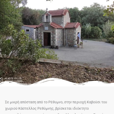
Σε μικρή απόσταση από το Ρέθυμνο, στην περιοχή Καβούσι του
χωριού Κάστελλος Ρεθύμνης, βρίσκεται ιδιόκτητο