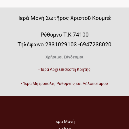
Iερά Μονή Σωτῆρος Χριστοῦ Κουμπέ
Ρέθυμνο Τ.Κ 74100
Τηλέφωνο 2831029103 -6947238020
Χρήσιμοι Σύνδεσμοι
• Ἱερά Ἀρχιεπισκοπή Κρήτης
• Ἱερά Μητρόπολις Ρεθύμνης καί Αὐλοποτάμου
Ιερά Μονή