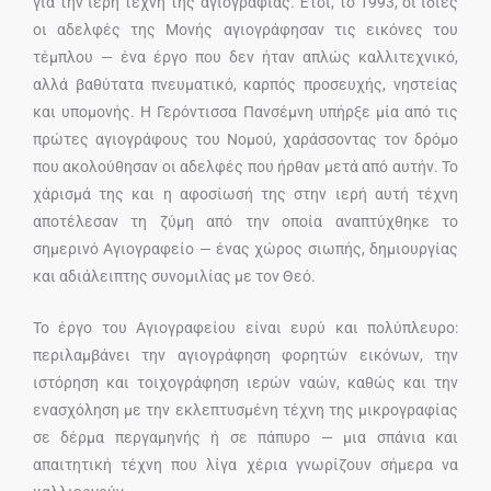
για την ιερή τέχνη της αγιογραφίας. Έτσι, το 1993, οι ίδιες
οι αδελφές της Μονής αγιογράφησαν τις εικόνες του
τέμπλου — ένα έργο που δεν ήταν απλώς καλλιτεχνικό,
αλλά βαθύτατα πνευματικό, καρπός προσευχής, νηστείας
και υπομονής. Η Γερόντισσα Πανσέμνη υπήρξε μία από τις
πρώτες αγιογράφους του Νομού, χαράσσοντας τον δρόμο
που ακολούθησαν οι αδελφές που ήρθαν μετά από αυτήν. Το
χάρισμά της και η αφοσίωσή της στην ιερή αυτή τέχνη
αποτέλεσαν τη ζύμη από την οποία αναπτύχθηκε το
σημερινό Αγιογραφείο — ένας χώρος σιωπής, δημιουργίας
και αδιάλειπτης συνομιλίας με τον Θεό.
Το έργο του Αγιογραφείου είναι ευρύ και πολύπλευρο:
περιλαμβάνει την αγιογράφηση φορητών εικόνων, την
ιστόρηση και τοιχογράφηση ιερών ναών, καθώς και την
ενασχόληση με την εκλεπτυσμένη τέχνη της μικρογραφίας
σε δέρμα περγαμηνής ή σε πάπυρο — μια σπάνια και
απαιτητική τέχνη που λίγα χέρια γνωρίζουν σήμερα να