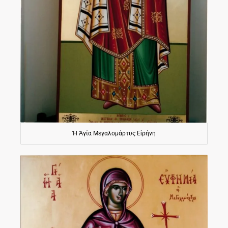
Ἡ Ἁγία Μεγαλομάρτυς Εἰρήνη