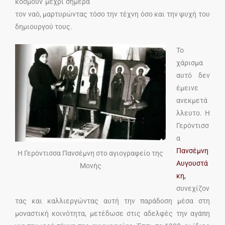
κοσμούν μέχρι σήμερα
τον ναό, μαρτυρώντας τόσο την τέχνη όσο και την ψυχή του
δημιουργού τους.
Το
χάρισμα
αυτό δεν
έμεινε
ανεκμετά
λλευτο. Η
Γερόντισσ
α
Πανσέμνη
Η Γερόντισσα Πανσέμνη στο αγιογραφείο της
Αυγουστά
Μονής
κη,
συνεχίζον
τας και καλλιεργώντας αυτή την παράδοση μέσα στη
μοναστική κοινότητα, μετέδωσε στις αδελφές την αγάπη