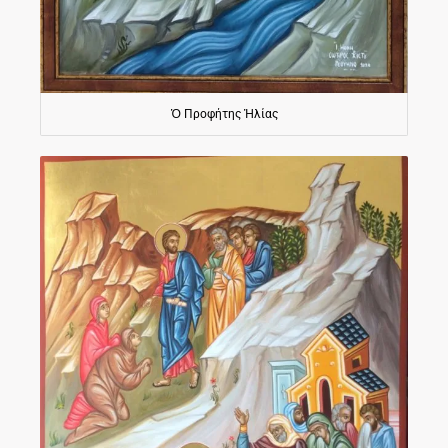
Ὁ Προφήτης Ἠλίας