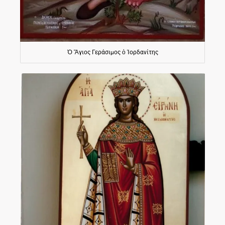
Ὁ Ἅγιος Γεράσιμος ὁ Ἰορδανίτης