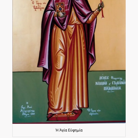
Ἡ Ἁγία Εὐφημία