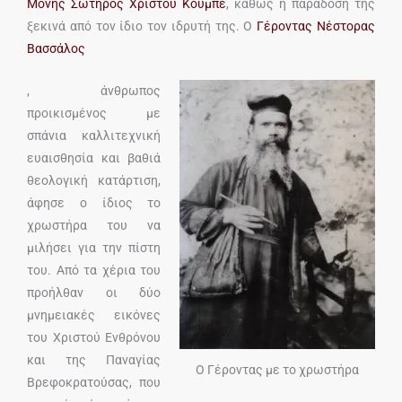
Μονής Σωτήρος Χριστού Κούμπε
, καθώς η παράδοσή της
ξεκινά από τον ίδιο τον ιδρυτή της. Ο
Γέροντας Νέστορας
Βασσάλος
, άνθρωπος
προικισμένος με
σπάνια καλλιτεχνική
ευαισθησία και βαθιά
θεολογική κατάρτιση,
άφησε ο ίδιος το
χρωστήρα του να
μιλήσει για την πίστη
του. Από τα χέρια του
προήλθαν οι δύο
μνημειακές εικόνες
του Χριστού Ενθρόνου
και της Παναγίας
O Γέροντας με το χρωστήρα
Βρεφοκρατούσας, που