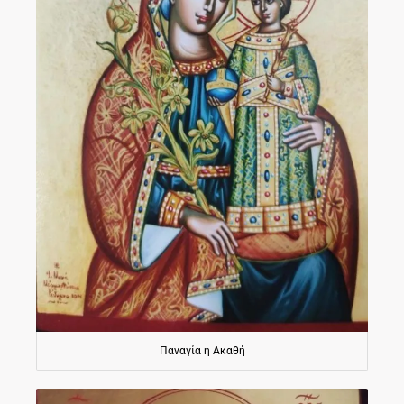
Παναγία η Ακαθή