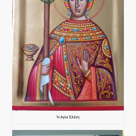
Ἡ Αγία Ἑλένη