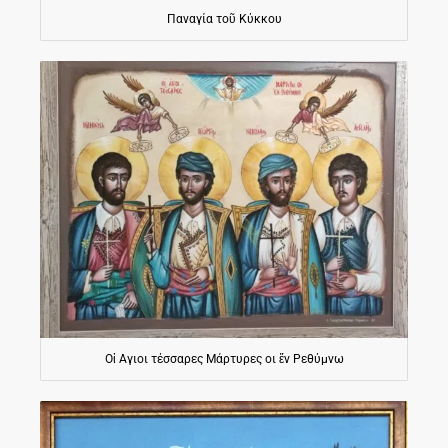
Παναγία τοῦ Κύκκου
Οἱ Αγιοι τέσσαρες Μάρτυρες οι ἕν Ρεθύμνω