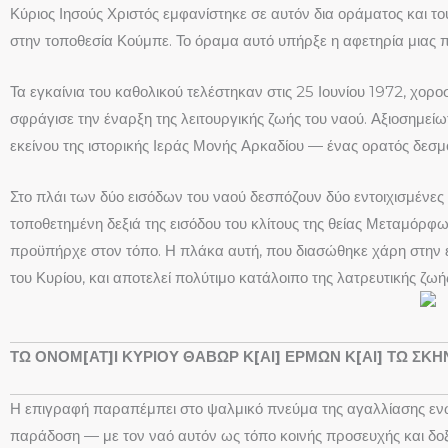
Κύριος Ιησούς Χριστός εμφανίστηκε σε αυτόν δια οράματος και το
στην τοποθεσία Κούμπε. Το όραμα αυτό υπήρξε η αφετηρία μιας 
Τα εγκαίνια του καθολικού τελέστηκαν στις 25 Ιουνίου 1972, χορ
σφράγισε την έναρξη της λειτουργικής ζωής του ναού. Αξιοσημείωτ
εκείνου της ιστορικής Ιεράς Μονής Αρκαδίου — ένας ορατός δεσμ
Στο πλάι των δύο εισόδων του ναού δεσπόζουν δύο εντοιχισμένες 
τοποθετημένη δεξιά της εισόδου του κλίτους της θείας Μεταμόρφ
προϋπήρχε στον τόπο. Η πλάκα αυτή, που διασώθηκε χάρη στην ε
του Κυρίου, και αποτελεί πολύτιμο κατάλοιπο της λατρευτικής ζ
ΤΩ ΟΝΟΜ[ΑΤ]Ι ΚΥΡΙΟΥ ΘΑΒΩΡ Κ[ΑΙ]
ΕΡΜΩΝ Κ[ΑΙ] ΤΩ ΣΚ
Η επιγραφή παραπέμπει στο ψαλμικό πνεύμα της αγαλλίασης ενώ
παράδοση — με τον ναό αυτόν ως τόπο κοινής προσευχής και δοξ