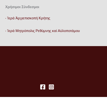
Χρήσιμοι Σύνδεσμοι
• Ἱερά Ἀρχιεπισκοπή Κρήτης
• Ἱερά Μητρόπολις Ρεθύμνης καί Αὐλοποτάμου