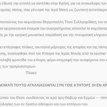
υ έδωσε την εντολή να κατέλθει στην Κρήτη, για να ανακαλύψει τον
πορείας πίστης, που γέννησε την Ιερά Μονή ως ζωντανή ανταπόκρι
οστατούντος του αειμνήστου Μητροπολίτη Τίτου Συλλιγαρδάκη, του 
ο αρχιτεκτονικό στοιχείο του συγκροτήματος αποτελεί το καμπαναρι
ός με την κρητική μοναστική παράδοση και την πνευματική κληρονο
εnεπίγραφες πλάκες, σιωπηλοί μάρτυρες της ιστορίας και της πίστη
ωσης, ανασύρθηκε από τον Κτίτορα της Ιεράς Μονής από τα ερείπια
υλαβή φροντίδα του κτίτορα, φέρει επιγραφή που αναφέρεται στο
ωής των προγενέστερων:
ΗΝΟΜΑΤΙ ΤΟΥΤΩ
ΑΓΑΛΛΙΑΣΟΝΤΑΙ
ΣΥΝ ΤΟΙΣ ΚΤΗΤΟΡΣ
ΟΙ ΕΝ Χ
πιον του Θεού, συνδέοντας τα ιερά όρη Θαβώρ και Ερμών — τόπου
ολογίας των εν Χριστώ αδελφών και των κτιτόρων του.