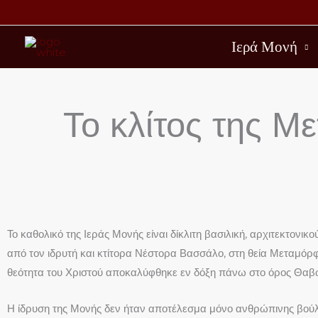
Μετάβαση
στο
Ιερά Μονή
περιεχόμενο
Το κλίτος της 
Το καθολικό της Ιεράς Μονής είναι δίκλιτη βασιλική, αρχιτεκτονι
από τον ιδρυτή και κτίτορα Νέστορα Βασσάλο, στη θεία Μεταμόρφ
θεότητα του Χριστού αποκαλύφθηκε εν δόξη πάνω στο όρος Θαβ
Η ίδρυση της Μονής δεν ήταν αποτέλεσμα μόνο ανθρώπινης βούλη