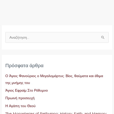
Α
ν
α
ζ
Πρόσφατα άρθρα
ή
τ
Ο Άγιος Φανούριος ο Μεγαλομάρτυς: Βίος, θαύματα και έθιμα
η
της μνήμης του
σ
Άγιος Εφραίμ Στο Ρέθυμνο
η
Πρωινή προσευχή
γ
Η Αγάπη του Θεού
ι
The Monasteries of Rethymno: History, Faith, and Memory
α