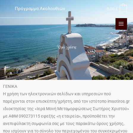
Μετάβαση
Πρόγραμμα Ακολουθιών
0,00
€
στο
περιεχόμενο
Ὅροι χρήσης
ΓΕΝΙΚΑ
Η χρήση των ηλεκτρονικών σελίδων και υπηρεσιών πού
παρέχονται στον επισκέπτη/χρήστη, από τον ιστότοπο imsotiros.gr
ιδιοκτησίας της «Ιερά Μονή Μεταμορφώσεως Σωτήρος Χριστού»
με ΑΦΜ 090273115 εφεξής «η εταιρεία», προϋποθέτει την
ανεπιφύλακτη συμφωνία σας με τους παρακάτω όρους χρήσης,
που ισχύουν για το σύνολο του περιεχομένου του συγκεκριμένου