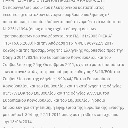
ΠΑΡΑΓΓΕΛΙΑ ΠΡΟΪΟΝΤΩΝ ΚΑΙ ΠΡΟΣΤΑΣΙΑ ΚΑΤΑΝΑΛΩΤΗ
Οι παραγγελίες μέσω του ηλεκτρονικού καταστήματος
imsotiros.gr αποτελούν συνάψεις σύμβασης πωλήσεως εξ
αποστάσεως, οι οποίες διέπονται από το νομοθετικό πλαίσιο του
Ν. 2251/1994 (όπως αυτός ισχύει σήμερα) και των
τροποποιήσεων που αναφέρονται στο ΠΔ 131/2003 (ΦΕΚ Α’
116/16.05.2003) και την Απόφαση 31619 ΦΕΚ 969/22.3.2017
καθώς και της προσαρμογής της Ελληνικής νομοθεσίας προς την
Οδηγία 2011/83/ΕΕ του Ευρωπαϊκού Κοινοβουλίου και του
Συμβουλίου της 25ης Οκτωβρίου 2011, σχετικά με τα δικαιώματα
των καταναλωτών, τη τροποποίηση της οδηγίας 93/13/ΕΟΚ του
Συμβουλίου και της οδηγίας 1999/44/ ΕΚ του Ευρωπαϊκού
Κοινοβουλίου και του Συμβουλίου και τη κατάργηση της οδηγίας
85/577/ΕΟΚ του Συμβουλίου και της οδηγίας 97/7/ΕΚ του
Ευρωπαϊκού Κοινοβουλίου και του Συμβουλίου, η οποία
δημοσιεύθηκε στην Επίσημη Εφημερίδα της Ευρωπαϊκής Ένωσης,
με αριθμό L 304 της 22.11.2011 όπως αυτή τέθηκε σε ισχύ από
την 13/06/2014.