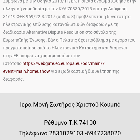
Σύμφωνα με την Οδηγία 2013/11/ΕΚ, η οποία ενσωματώθηκε στην
ελληνική νομοθεσία με την ΚΥΑ 70330/2015 και την Απόφαση
31619 ΦΕΚ 969/22.3.2017 (άρθρο 8) προβλέπεται η δυνατότητα
ηλεκτρονικής επίλυσης καταναλωτικών διαφορών με τη
διαδικασία Alternative Dispute Resolution στο σύνολο της
Ευρωπαϊκής Ένωσης. Εάν ο Πελάτης έχει πρόβλημα με αγορά που
πραγματοποίησε από το Ηλεκτρονικό Κατάστημα και διαμένει
στην ΕΕ μπορεί να χρησιμοποιήσει τον
ιστότοπο
https://webgate.ec.europa.eu/odr/main/?
event=main.home.show
για εξωδικαστική διευθέτηση της
διαφοράς.
Iερά Μονή Σωτῆρος Χριστοῦ Κουμπέ
Ρέθυμνο Τ.Κ 74100
Τηλέφωνο 2831029103 -6947238020