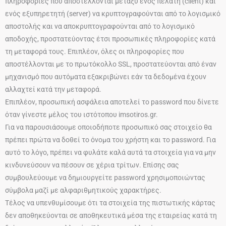
πληροφορίες που αποστέλλονται μεταξύ ενός πελάτη (client) και
ενός εξυπηρετητή (server) να κρυπτογραφούνται από το λογισμικό
αποστολής και να αποκρυπτογραφούνται από το λογισμικό
αποδοχής, προστατεύοντας έτσι προσωπικές πληροφορίες κατά
τη μεταφορά τους. Επιπλέον, όλες οι πληροφορίες που
αποστέλλονται με το πρωτόκολλο SSL, προστατεύονται από έναν
μηχανισμό που αυτόματα εξακριβώνει εάν τα δεδομένα έχουν
αλλαχτεί κατά την μεταφορά.
Επιπλέον, προσωπική ασφάλεια αποτελεί το password που δίνετε
όταν γίνεστε μέλος του ιστότοπου imsotiros.gr.
Για να παρουσιάσουμε οποιοδήποτε προσωπικό σας στοιχείο θα
πρέπει πρώτα να δοθεί το όνομα του χρήστη και το password. Για
αυτό το λόγο, πρέπει να φυλάτε καλά αυτά τα στοιχεία για να μην
κινδυνεύσουν να πέσουν σε χέρια τρίτων. Επίσης σας
συμβουλεύουμε να δημιουργείτε password χρησιμοποιώντας
σύμβολα μαζί με αλφαριθμητικούς χαρακτήρες.
Τέλος να υπενθυμίσουμε ότι τα στοιχεία της πιστωτικής κάρτας
δεν αποθηκεύονται σε αποθηκευτικά μέσα της εταιρείας κατά τη