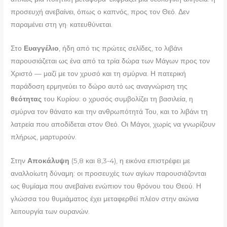
προσευχή ανεβαίνει, όπως ο καπνός, προς τον Θεό. Δεν
παραμένει στη γη· κατευθύνεται.
Στο
Ευαγγέλιο
, ήδη από τις πρώτες σελίδες, το λιβάνι
παρουσιάζεται ως ένα από τα τρία δώρα των Μάγων προς τον
Χριστό — μαζί με τον χρυσό και τη σμύρνα. Η πατερική
παράδοση ερμηνεύει το δώρο αυτό ως αναγνώριση της
θεότητας
του Κυρίου: ο χρυσός συμβολίζει τη βασιλεία, η
σμύρνα τον θάνατο και την ανθρωπότητά Του, και το λιβάνι τη
λατρεία που αποδίδεται στον Θεό. Οι Μάγοι, χωρίς να γνωρίζουν
πλήρως, μαρτυρούν.
Στην
Αποκάλυψη
(5,8 και 8,3-4), η εικόνα επιστρέφει με
αναλλοίωτη δύναμη: οι προσευχές των αγίων παρουσιάζονται
ως θυμίαμα που ανεβαίνει ενώπιον του θρόνου του Θεού. Η
γλώσσα του θυμιάματος έχει μεταφερθεί πλέον στην αιώνια
λειτουργία των ουρανών.