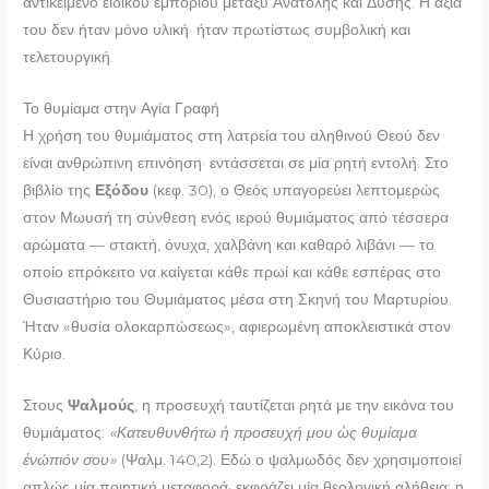
αντικείμενο ειδικού εμπορίου μεταξύ Ανατολής και Δύσης. Η αξία
του δεν ήταν μόνο υλική· ήταν πρωτίστως συμβολική και
τελετουργική.
Το θυμίαμα στην Αγία Γραφή
Η χρήση του θυμιάματος στη λατρεία του αληθινού Θεού δεν
είναι ανθρώπινη επινόηση· εντάσσεται σε μία ρητή εντολή. Στο
βιβλίο της
Εξόδου
(κεφ. 30), ο Θεός υπαγορεύει λεπτομερώς
στον Μωυσή τη σύνθεση ενός ιερού θυμιάματος από τέσσερα
αρώματα — στακτή, όνυχα, χαλβάνη και καθαρό λιβάνι — το
οποίο επρόκειτο να καίγεται κάθε πρωί και κάθε εσπέρας στο
Θυσιαστήριο του Θυμιάματος μέσα στη Σκηνή του Μαρτυρίου.
Ήταν «θυσία ολοκαρπώσεως», αφιερωμένη αποκλειστικά στον
Κύριο.
Στους
Ψαλμούς
, η προσευχή ταυτίζεται ρητά με την εικόνα του
θυμιάματος:
«Κατευθυνθήτω ἡ προσευχή μου ὡς θυμίαμα
ἐνώπιόν σου»
(Ψαλμ. 140,2). Εδώ ο ψαλμωδός δεν χρησιμοποιεί
απλώς μία ποιητική μεταφορά· εκφράζει μία θεολογική αλήθεια: η