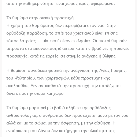
από την καθημερινότητα· είναι χώρος ιερός, αφιερωμένος.
Το θυμίαμα στην οικιακή προσευχή
Η χρήση του θυμιάματος δεν περιορίζεται στον ναό. Στην
ορθόδοξη παράδοση, το σπίτι του χριστιανού είναι επίσης
τόπος λατρείας — μία «κατ’ οίκον εκκλησία». Οι πιστοί θυμιούν
μπροστά στο εικονοστάσι, ιδιαίτερα κατά τις βραδινές ή πρωινές
προσευχές, κατά τις εορτές, σε στιγμές ανάγκης ή θλίψης.
Η θυμίαση συνοδεύει φυσικά την ανάγνωση της Αγίας Γραφής,
του Ψαλτηρίου, των χαιρετισμών, κάθε προσευχητικής
ακολουθίας. Δεν αντικαθιστά την προσευχή· την υποδέχεται,
δίνει σε αυτήν σώμα και χώρο.
Το θυμίαμα μαρτυρεί μία βαθιά αλήθεια της ορθόδοξης
ανθρωπολογίας: ο άνθρωπος δεν προσεύχεται μόνο με τον νου,
αλλά και με το σώμα, με την όσφρηση, με την αίσθηση. Η
ενσάρκωση του Λόγου δεν κατήργησε την υλικότητα της