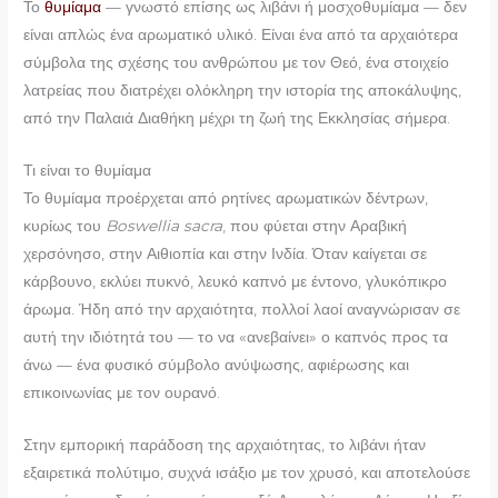
Το
θυμίαμα
— γνωστό επίσης ως λιβάνι ή μοσχοθυμίαμα — δεν
είναι απλώς ένα αρωματικό υλικό. Είναι ένα από τα αρχαιότερα
σύμβολα της σχέσης του ανθρώπου με τον Θεό, ένα στοιχείο
λατρείας που διατρέχει ολόκληρη την ιστορία της αποκάλυψης,
από την Παλαιά Διαθήκη μέχρι τη ζωή της Εκκλησίας σήμερα.
Τι είναι το θυμίαμα
Το θυμίαμα προέρχεται από ρητίνες αρωματικών δέντρων,
κυρίως του
Boswellia sacra
, που φύεται στην Αραβική
χερσόνησο, στην Αιθιοπία και στην Ινδία. Όταν καίγεται σε
κάρβουνο, εκλύει πυκνό, λευκό καπνό με έντονο, γλυκόπικρο
άρωμα. Ήδη από την αρχαιότητα, πολλοί λαοί αναγνώρισαν σε
αυτή την ιδιότητά του — το να «ανεβαίνει» ο καπνός προς τα
άνω — ένα φυσικό σύμβολο ανύψωσης, αφιέρωσης και
επικοινωνίας με τον ουρανό.
Στην εμπορική παράδοση της αρχαιότητας, το λιβάνι ήταν
εξαιρετικά πολύτιμο, συχνά ισάξιο με τον χρυσό, και αποτελούσε