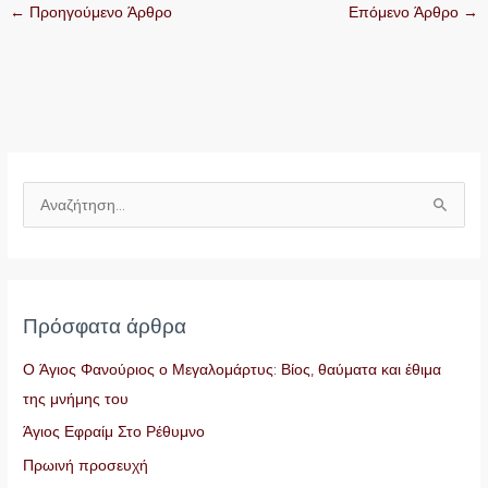
←
Προηγούμενο Άρθρο
Επόμενο Άρθρο
→
Α
ν
α
ζ
Πρόσφατα άρθρα
ή
τ
Ο Άγιος Φανούριος ο Μεγαλομάρτυς: Βίος, θαύματα και έθιμα
η
της μνήμης του
σ
Άγιος Εφραίμ Στο Ρέθυμνο
η
Πρωινή προσευχή
γ