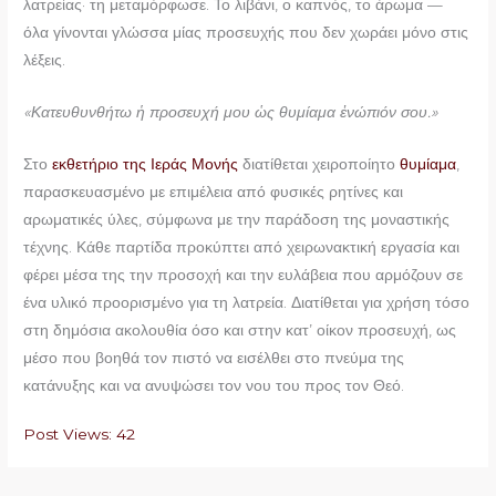
λατρείας· τη μεταμόρφωσε. Το λιβάνι, ο καπνός, το άρωμα —
όλα γίνονται γλώσσα μίας προσευχής που δεν χωράει μόνο στις
λέξεις.
«Κατευθυνθήτω ἡ προσευχή μου ὡς θυμίαμα ἐνώπιόν σου.»
Στο
εκθετήριο της Ιεράς Μονής
διατίθεται χειροποίητο
θυμίαμα
,
παρασκευασμένο με επιμέλεια από φυσικές ρητίνες και
αρωματικές ύλες, σύμφωνα με την παράδοση της μοναστικής
τέχνης. Κάθε παρτίδα προκύπτει από χειρωνακτική εργασία και
φέρει μέσα της την προσοχή και την ευλάβεια που αρμόζουν σε
ένα υλικό προορισμένο για τη λατρεία. Διατίθεται για χρήση τόσο
στη δημόσια ακολουθία όσο και στην κατ’ οίκον προσευχή, ως
μέσο που βοηθά τον πιστό να εισέλθει στο πνεύμα της
κατάνυξης και να ανυψώσει τον νου του προς τον Θεό.
Post Views:
42