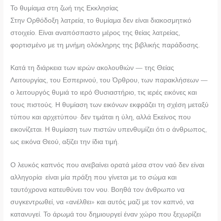
Το θυμίαμα στη ζωή της Εκκλησίας
Στην Ορθόδοξη λατρεία, το θυμίαμα δεν είναι διακοσμητικό
στοιχείο. Είναι αναπόσπαστο μέρος της θείας λατρείας,
φορτισμένο με τη μνήμη ολόκληρης της βιβλικής παράδοσης.
Κατά τη διάρκεια των ιερών ακολουθιών — της Θείας
Λειτουργίας, του Εσπερινού, του Όρθρου, των παρακλήσεων —
ο λειτουργός θυμιά το ιερό Θυσιαστήριο, τις ιερές εικόνες και
τους πιστούς. Η θυμίαση των εικόνων εκφράζει τη σχέση μεταξύ
τύπου και αρχετύπου· δεν τιμάται η ύλη, αλλά Εκείνος που
εικονίζεται. Η θυμίαση των πιστών υπενθυμίζει ότι ο άνθρωπος,
ως εικόνα Θεού, αξίζει την ίδια τιμή.
Ο λευκός καπνός που ανεβαίνει ορατά μέσα στον ναό δεν είναι
αλληγορία· είναι μία πράξη που γίνεται με το σώμα και
ταυτόχρονα κατευθύνει τον νου. Βοηθά τον άνθρωπο να
συγκεντρωθεί, να «ανέλθει» και αυτός μαζί με τον καπνό, να
κατανυγεί. Το άρωμά του δημιουργεί έναν χώρο που ξεχωρίζει