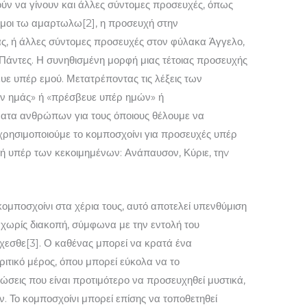
ύν να γίνουν και άλλες σύντομες προσευχές, όπως
ι μοι τω αμαρτωλω[2], η προσευχή στην
, ή άλλες σύντομες προσευχές στον φύ­λακα Άγγελο,
Πάντες. Η συνηθισμένη μορφή μιας τέτοιας προσευχής
βευε υπέρ εμού. Μετατρέποντας τις λέξεις των
ν ημάς» ή «πρέσβευε υπέρ ημών» ή
ατα ανθρώπων για τους όποιους θέλουμε να
ρησιμοποιούμε το κομποσχοίνι για προσευχές υπέρ
υχή υπέρ των κεκοιμημένων: Ανάπαυσον, Κύριε, τηv
 κομποσχοίνι στα χέρια τους, αυτό αποτελεί υπενθύμιση
χωρίς διακοπή, σύμφωνα με την εντολή του
εσθε[3]. Ο καθένας μπορεί να κρατά ένα
ριτικό μέρος, όπου μπορεί εύκολα να το
ώσεις που είναι προτιμότερο να προσευχηθεί μυστικά,
. Το κομποσχοίνι μπορεί επίσης να τοποθετηθεί