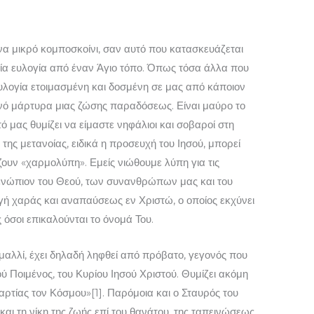
ένα μικρό κομποσκοίνι, σαν αυτό που κατασκευάζεται
μία ευλογία από έναν Άγιο τόπο. Όπως τόσα άλλα που
 ευλογία ετοιμασμένη και δοσμένη σε μας από κάποιον
νό μάρτυρα μιας ζώσης παραδόσεως. Είναι μαύρο το
ό μας θυμίζει να είμαστε νηφάλιοι και σοβαροί στη
της μετανοίας, ειδικά η προσευχή του Ιησού, μπορεί
ζουν «χαρμολύπη». Εμείς νιώθουμε λύπη για τις
 ενώπιον του Θεού, των συ­νανθρώπων μας και του
ηγή χαράς και αναπαύσεως εν Χριστώ, ο οποίος εκχύνει
 όσοι επικαλούνται το όνομά Του.
μαλλί, έχει δηλαδή ληφθεί από πρόβατο, γεγονός που
ού Ποιμένος, του Κυρίου Ιησού Χριστού. Θυμίζει ακόμη
αρτίας τον Κόσμου»[1]. Παρόμοια και ο Σταυρός του
 και τη νίκη της ζωής επί του θανάτου, της ταπεινώσεως