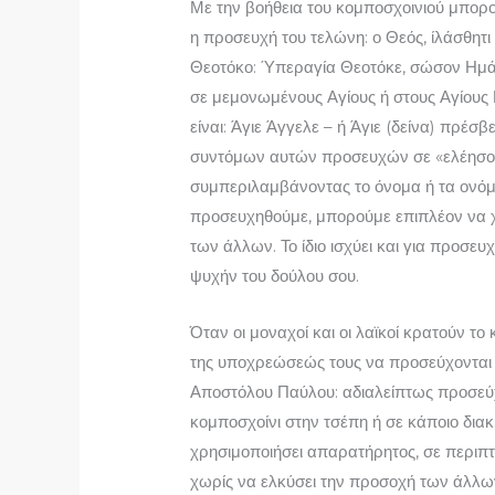
Με την βοήθεια του κομποσχοινιού μπορο
η προσευχή του τε­λώνη: ο Θεός, ίλάσθητ
Θεοτόκο: Ύπεραγία Θεοτόκε, σώσον Ημάς
σε μεμονωμένους Αγίους ή στους Αγίους 
είναι: Άγιε Άγγελε – ή Άγιε (δείνα) πρέ­σ
συντόμων αυτών προσευχών σε «ελέησο
συμπεριλαμβάνοντας το όνομα ή τα ονόμ
προσευχηθούμε, μπορούμε επιπλέον να χ
των άλλων. Το ίδιο ισχύει και για προσε
ψυχήν του δούλου σου.
Όταν οι μοναχοί και οι λαϊκοί κρατούν το
της υποχρεώσεώς τους να προσεύχονται 
Αποστόλου Παύλου: αδιαλείπτως προσεύχ
κομποσχοίνι στην τσέπη ή σε κάποιο διακ
χρησιμοποιήσει απαρατήρητος, σε περιπτ
χωρίς να ελκύσει την προσοχή των άλλων