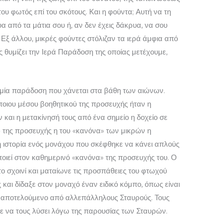
του φωτός επί του σκότους. Και η φούντα; Αυτή να τη
υα από τα μά­τια σου ή, αν δεν έχεις δάκρυα, να σου
ς. Εξ άλλου, μικρές φούντες στόλιζαν τα ιερά άμφια από
ς θυμίζει την Ιερά Παράδοση της οποίας μετέχουμε,
μία παράδοση που χάνεται στα βάθη των αιώνων.
άποιου μέσου βοηθητικού της προσευχής ήταν η
αι η μετακίνησή τους από ένα σημείο η δοχείο σε
» της προσευχής η του «κανόνα» των μικρών η
 ιστορία ενός μονάχου που σκέφθηκε να κάνει απλούς
ποιεί στον καθημερινό «κανόνα» της προσευχής του. Ο
ο σχοινί και ματαίωνε τις προσπάθειες του φτωχού
και δίδαξε στον μοναχό έναν ειδικό κό­μπο, όπως είναι
 αποτελούμενο από αλλεπάλληλους Σταυρούς. Τους
ε να τους λύσει λόγω της παρουσίας των Σταυρών.