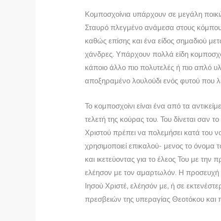
Κομποσχοίνια υπάρχουν σε μεγάλη ποικιλ
Σταυρό πλεγμένο ανάμεσα στους κόμπους 
καθώς επίσης και ένα είδος σημαδιού μετ
χάνδρες. Υπάρχουν πολλά είδη κομποσχοι
κάποιο άλλο πιο πολυτελές ή πιο απλό υλ
αποξηραμένο λουλούδι ενός φυτού που λέ
Το κομποσχοίνι είναι ένα από τα αντικεί
τελετή της κούρας του. Του δίνεται σαν το
Χριστού πρέπει να πολεμήσει κατά του νοη
χρησιμοποιεί επικαλού- μενος το όνομα 
και ικετεύοντας για το έλεος Του με την π
ελέησον με τον αμαρτωλόν. Η προσευχή α
Ιησού Χριστέ, ελέησόν με, ή σε εκτενέστερ
πρεσβειών της υπεραγίας Θεοτόκου και 