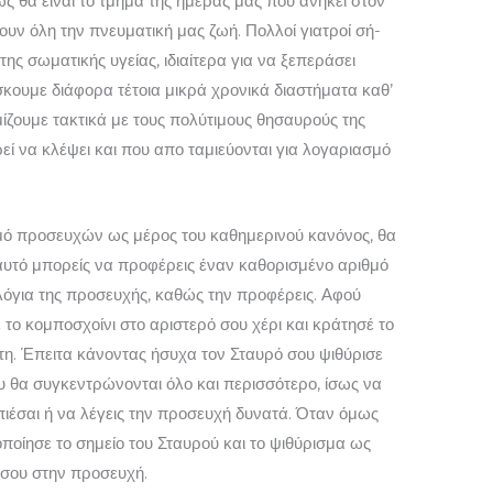
ς θα είναι το τμήμα της ημέρας μας που ανήκει στον
ίσουν όλη την πνευματική μας ζωή. Πολλοί γιατροί σή­
ης σωματικής υγείας, ιδιαίτερα για να ξεπεράσει
ίσκουμε διάφορα τέτοια μικρά χρονικά διαστήματα καθ’
εμίζουμε τα­κτικά με τους πολύτιμους θησαυρούς της
ρεί να κλέψει και που απο ταμιεύονται για λογαριασμό
θμό προσευχών ως μέρος του καθημε­ρινού κανόνος, θα
αυτό μπορείς να προφέ­ρεις έναν καθορισμένο αριθμό
όγια της προσευχής, καθώς την προφέρεις. Αφού
το κομποσχοίνι στο αριστερό σου χέρι και κράτησέ το
κτη. Έπειτα κάνοντας ήσυχα τον Σταυρό σου ψιθύρισε
ου θα συγκε­ντρώνονται όλο και περισσότερο, ίσως να
πιέσαι ή να λέγεις την προσευχή δυνατά. Όταν όμως
ποίησε το σημείο του Σταυρού και το ψιθύρισμα ως
 σου στην προσευχή.