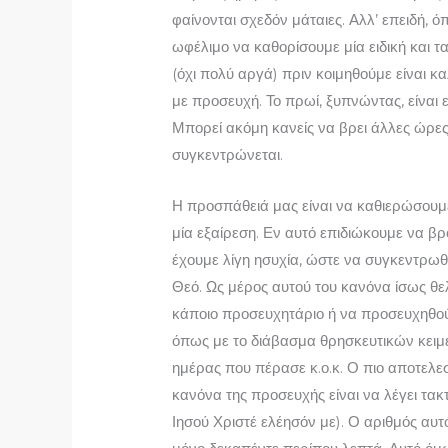
φαίνο­νται σχεδόν μάταιες. Αλλ’ επειδή, ό
ωφέλιμο να καθορίσουμε μία ειδική και 
(όχι πολύ αργά) πριν κοιμηθούμε είναι κα
με προσευχή. Το πρωί, ξυπνώντας, είναι 
Μπορεί ακόμη κανείς να βρει άλλες ώρες
συγκεντρώνεται.
Η προσπάθειά μας είναι να καθιερώσουμε
μία εξαίρεση. Εν αυτό επιδιώκουμε να 
έχουμε λίγη ησυχία, ώστε να συγκεντρωθ
Θεό. Ως μέρος αυτού του κανόνα ίσως θ
κάποιο προσευχητάριο ή να προσευχηθού
όπως με το διάβασμα θρησκευτικών κειμ
ημέρας που πέρασε κ.ο.κ. Ο πιο αποτελε
κανόνα της προσευχής είναι να λέ­γει τακ
Ιησού Χριστέ ελέησόν με). Ο αριθμός αυτό