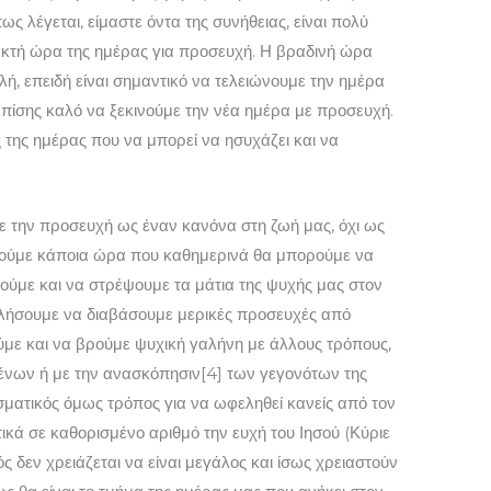
πως λέγεται, είμαστε όντα της συνήθειας, είναι πολύ
τακτή ώρα της ημέρας για προσευχή. Η βραδινή ώρα
λή, επειδή είναι σημαντικό να τελειώνουμε την ημέρα
επίσης καλό να ξεκινούμε την νέα ημέρα με προσευχή.
 της ημέρας που να μπορεί να ησυχάζει και να
 την προσευχή ως έναν κα­νόνα στη ζωή μας, όχι ως
βρούμε κάποια ώρα που καθημερινά θα μπορούμε να
ούμε και να στρέψουμε τα μάτια της ψυχής μας στον
ελήσουμε να διαβάσουμε μερικές προσευχές από
με και να βρούμε ψυχική γαλήνη με άλλους τρόπους,
ένων ή με την ανασκόπησιν[4] των γεγονότων της
σματικός όμως τρόπος για να ωφεληθεί κανείς από τον
τικά σε καθορισμένο αριθμό την ευχή του Ιησού (Κύριε
ς δεν χρειάζεται να είναι μεγάλος και ίσως χρειαστούν