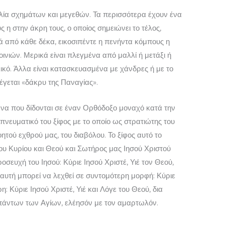
ία σχημάτων και μεγεθών. Τα πε­ρισσότερα έχουν ένα
η στην άκρη τους, ο οποίος σημειώνει το τέλος,
ά από κάθε δέκα, εικοσιπέντε η πενήντα κό­μπους η
νιών. Μερικά είναι πλεγμένα από μαλλί ή μετάξι ή
ικό. Άλλα είναι κατασκευασμένα με χάνδρες ή με το
γεται «δάκρυ της Παναγίας».
μενα που δίδονται σε έναν Ορθόδοξο μοναχό κατά την
 πνευμα­τικό του ξίφος με το οποίο ως στρατιώ­της του
τού εχθρού μας, του δια­βόλου. Το ξίφος αυτό το
του Κυρίου και Θεού και Σωτήρος μας Ιησού Χριστού
ροσευχή του Ιησού: Κύριε Ιησού Χρι­στέ, Υιέ τον Θεού,
υτή μπορεί να λεχθεί σε συντομότερη μορφή: Κύ­ριε
η: Κύριε Ιησού Χριστέ, Υιέ και Λόγε του Θεού, δια
πά­ντων των Αγίων, ελέησόν με τον αμαρτωλόν.