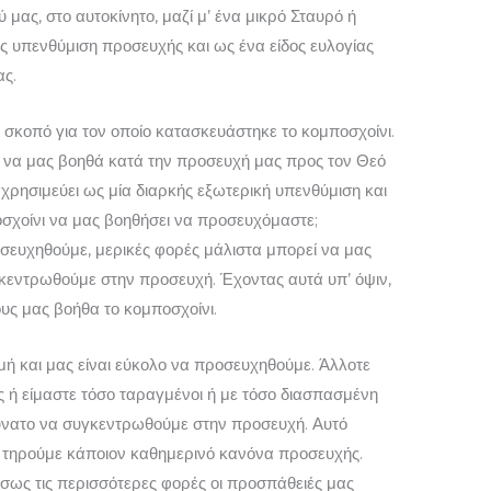
ας, στο αυτοκίνητο, μαζί μ’ ένα μικρό Σταυρό ή
ς υπενθύμιση προσευχής και ως ένα είδος ευλογίας
ας.
κοπό για τον οποίο κατα­σκευάστηκε το κομποσχοίνι.
ι να μας βοηθά κατά την προσευχή μας προς τον Θεό
ς χρησιμεύει ως μία διαρκής εξωτερική υπενθύμιση και
οσχοίνι να μας βοηθήσει να προσευχόμαστε;
σευχηθούμε, μερικές φορές μάλιστα μπορεί να μας
εντρωθούμε στην προσευχή. Έχοντας αυτά υπ’ όψιν,
υς μας βοήθα το κομποσχοίνι.
μή και μας είναι εύκολο να προσευχηθούμε. Άλλοτε
ς ή είμαστε τόσο ταραγμένοι ή με τόσο διασπασμένη
δύνατο να συγκεντρωθούμε στην προσευχή. Αυτό
 τηρούμε κάποιον καθημερινό κα­νόνα προσευχής.
σως τις περισσό­τερες φορές οι προσπάθειές μας