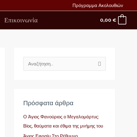
Πρόγραμμα Ακολουθιών
Επικοινωνία
0,00
€
Α
ν
α
ζ
ή
Πρόσφατα άρθρα
τ
Ο Άγιος Φανούριος ο Μεγαλομάρτυς:
η
Βίος, θαύματα και έθιμα της μνήμης του
σ
Άγιος Εφραίμ Στο Ρέθυμνο