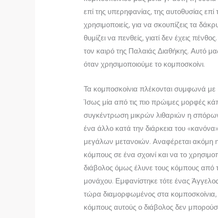
επί της υπερηφανίας, της αυτοθυσίας επί 
χρησιμοποιείς, για να σκουπίζεις τα δάκρ
θυμίζει να πενθείς, γιατί δεν έχεις πένθο
τον καιρό της Παλαιάς Διαθήκης. Αυτό μα
όταν χρησιμοποιούμε το κομποσκοίνι.
Τα κομποσκοίνια πλέκονται συμφωνά με 
Ίσως μία από τις πιο πρώι­μες μορφές κ
συγκέντρωση μικρών λιθαριών η σπόρων κ
ένα άλλο κατά την διάρκεια του «κανόνα
μεγάλων μετανοιών. Αναφέρεται ακόμη η
κόμπους σε ένα σχοινί και να το χρησιμο
διάβολος όμως έλυνε τους κόμπους από τ
μονάχου. Εμφανίστηκε τότε ένας Άγγελος 
τώρα διαμορφωμένος στα κομποσκοίνια,
κόμπους αυτούς ο διάβολος δεν μπορούσ