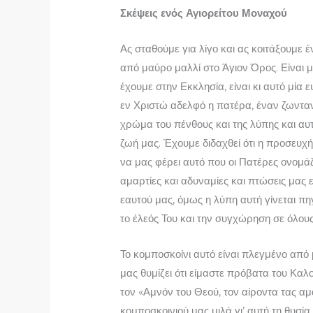
Σκέψεις ενός Αγιορείτου Μοναχού
Ας σταθούμε για λίγο και ας κοιτάξουμε 
από μαύρο μαλλί στο Άγιον Όρος. Είναι 
έχουμε στην Εκκλησία, είναι κι αυτό μία
εν Χριστώ αδελφό η πατέρα, έναν ζωντα
χρώμα του πένθους και της λύπης και αυτ
ζωή μας. Έχουμε διδαχθεί ότι η προσευχή 
να μας φέρει αυτό που οι Πατέρες ονομά
αμαρτίες και αδυναμίες και πτώσεις μας
εαυτού μας, όμως η λύπη αυτή γίνεται π
το έλεός Του και την συγχώρηση σε όλους
Το κομποσκοίνι αυτό είναι πλεγμένο από 
μας θυμίζει ότι είμαστε πρόβατα του Καλ
τον «Αμνόν του Θεού, τον αίροντα τας αμ
κομποσκοινιού μας μιλά γι’ αυτή τη θυσία