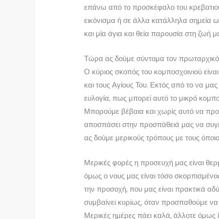
επάνω από το προσκέφαλο του κρεβατιού μ
εικόνισμα ή σε άλλα κατάλληλα σημεία ω
και μία άγια και θεία πα­ρουσία στη ζωή μ
Τώρα ας δούμε σύντομα τον πρωταρχικό σ
Ο κύριος σκοπός του κομποσχοινιού είνα
και τους Αγίους Του. Εκτός από το να μα
ευλογία, πως μπορεί αυτό το μικρό κομπ
Μπορούμε βέβαια και χωρίς αυτό να προ
αποσπάσει στην προσπάθειά μας να συγκ
ας δούμε μερικούς τρόπους με τους όποιο
Μερικές φορές η προσευχή μας είναι θερ
όμως ο νους μας είναι τόσο σκορπισμένο
την προσοχή, που μας είναι πρακτικά α
συμβαίνει κυρίως, όταν προσπαθούμε να
Μερικές ημέρες πάει καλά, άλλοτε όμως ί