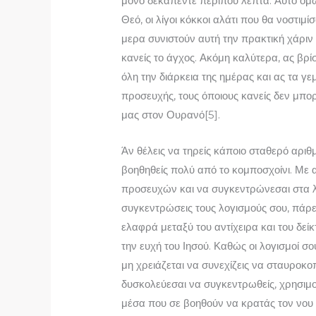
μόνο δεκαπέντε περίπου λε­πτά. Αυτό όμω
Θεό, οι λίγοι κόκκοι αλάτι που θα νοστιμ
μερα συνιστούν αυτή την πρακτική χάριν τ
κανείς το άγχος. Ακόμη καλύ­τερα, ας βρ
όλη την διάρ­κεια της ημέρας και ας τα γ
προσευχής, τους όποιους κανείς δεν μπο­
μας στον Ουρανό[5].
Άν θέλεις να τηρείς κάποιο σταθερό αρι
βοηθηθείς πολύ από το κομποσχοίνι. Με 
προσευχών και να συγκεντρώνεσαι στα λ
συγκεντρώσεις τους λογισμούς σου, πάρε 
ελαφρά μεταξύ του αντίχειρα και του δεί
την ευχή του Ιησού. Καθώς οι λογισμοί σ
μη χρειάζεται να συνεχίζεις να σταυροκο
δυσκολεύεσαι να συγκεντρωθείς, χρησιμο
μέσα που σε βοηθούν να κρατάς τον νου