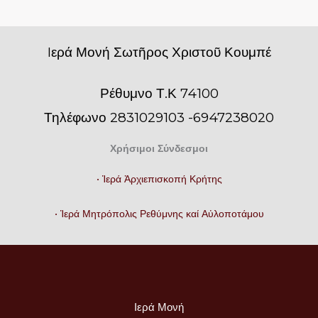
Iερά Μονή Σωτῆρος Χριστοῦ Κουμπέ
Ρέθυμνο Τ.Κ 74100
Τηλέφωνο 2831029103 -6947238020
Χρήσιμοι Σύνδεσμοι
• Ἱερά Ἀρχιεπισκοπή Κρήτης
• Ἱερά Μητρόπολις Ρεθύμνης καί Αὐλοποτάμου
Ιερά Μονή