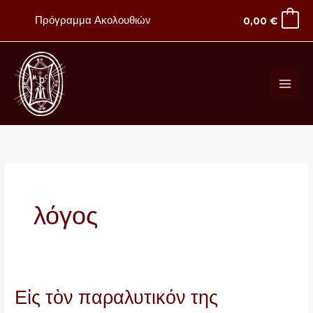
Μετάβαση
Πρόγραμμα Ακολουθιών
0,00
€
στο
περιεχόμενο
λόγος
Εἰς τὸν παραλυτικόν της
Εἰς
τὸν