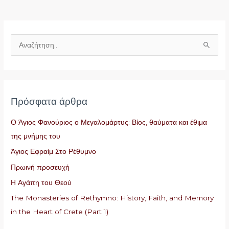
Α
ν
α
ζ
Πρόσφατα άρθρα
ή
τ
Ο Άγιος Φανούριος ο Μεγαλομάρτυς: Βίος, θαύματα και έθιμα
η
της μνήμης του
σ
Άγιος Εφραίμ Στο Ρέθυμνο
η
Πρωινή προσευχή
γ
Η Αγάπη του Θεού
ι
The Monasteries of Rethymno: History, Faith, and Memory
α
in the Heart of Crete (Part 1)
: