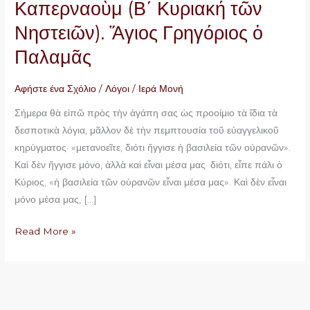
Καπερναοὺμ (Β΄ Κυριακή τῶν
παραλυτικόν
Νηστειῶν). Ἅγιος Γρηγόριος ὁ
της
Καπερναοὺμ
Παλαμᾶς
(Β΄
Κυριακή
Αφήστε ένα Σχόλιο
/
Λόγοι
/
Ιερά Μονή
τῶν
Σήμερα θὰ εἰπῶ πρὸς τὴν ἀγάπη σας ὡς προοίμιο τὰ ἴδια τὰ
Νηστειῶν).
δεσποτικὰ λόγια, μᾶλλον δὲ τὴν πεμπτουσία τοῦ εὐαγγελικοῦ
Ἅγιος
κηρύγματος· «μετανοεῖτε, διότι ἤγγισε ἡ βασιλεία τῶν οὐρανῶν».
Γρηγόριος
Καὶ δὲν ἤγγισε μόνο, ἀλλὰ καὶ εἶναι μέσα μας· διότι, εἶπε πάλι ὁ
ὁ
Κύριος, «ἡ βασιλεία τῶν οὐρανῶν εἶναι μέσα μας». Καὶ δὲν εἶναι
Παλαμᾶς
μόνο μέσα μας, […]
Read More »