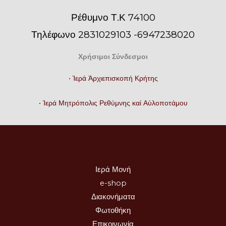
Ρέθυμνο Τ.Κ 74100
Τηλέφωνο 2831029103 -6947238020
Χρήσιμοι Σύνδεσμοι
• Ἱερά Ἀρχιεπισκοπή Κρήτης
• Ἱερά Μητρόπολις Ρεθύμνης καί Αὐλοποτάμου
Ιερά Μονή
e-shop
Διακονήματα
Φωτοθήκη
Επικοινωνία