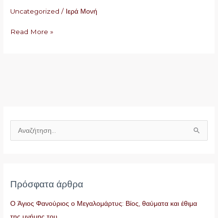
Uncategorized
/
Ιερά Μονή
Read More »
Α
ν
α
ζ
Πρόσφατα άρθρα
ή
τ
Ο Άγιος Φανούριος ο Μεγαλομάρτυς: Βίος, θαύματα και έθιμα
η
της μνήμης του