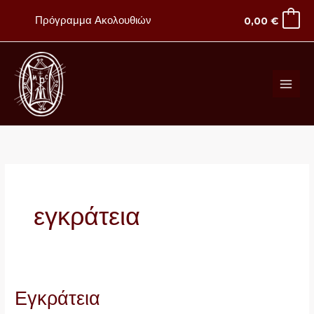
Μετάβαση
Πρόγραμμα Ακολουθιών
0,00
€
στο
περιεχόμενο
εγκράτεια
Εγκράτεια
Εγκράτεια