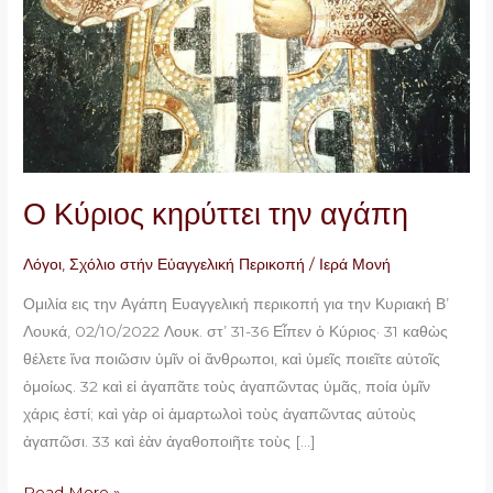
Ο Κύριος κηρύττει την αγάπη
Λόγοι
,
Σχόλιο στήν Εὐαγγελική Περικοπή
/
Ιερά Μονή
Ομιλία εις την Αγάπη Ευαγγελική περικοπή για την Κυριακή Β’
Λουκά, 02/10/2022 Λουκ. στ’ 31-36 Εἶπεν ὁ Κύριος· 31 καθὼς
θέλετε ἵνα ποιῶσιν ὑμῖν οἱ ἄνθρωποι, καὶ ὑμεῖς ποιεῖτε αὐτοῖς
ὁμοίως. 32 καὶ εἰ ἀγαπᾶτε τοὺς ἀγαπῶντας ὑμᾶς, ποία ὑμῖν
χάρις ἐστί; καὶ γὰρ οἱ ἁμαρτωλοὶ τοὺς ἀγαπῶντας αὐτοὺς
ἀγαπῶσι. 33 καὶ ἐὰν ἀγαθοποιῆτε τοὺς […]
Read More »