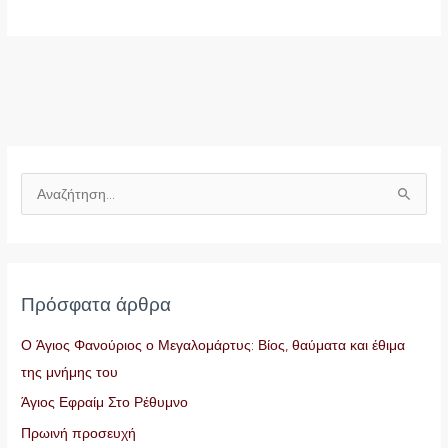
Α
ν
α
ζ
Πρόσφατα άρθρα
ή
τ
Ο Άγιος Φανούριος ο Μεγαλομάρτυς: Βίος, θαύματα και έθιμα
η
της μνήμης του
σ
Άγιος Εφραίμ Στο Ρέθυμνο
η
Πρωινή προσευχή
γ