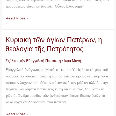
γραμματέων εἶπον ἐν ἑαυτοῖς΄ Οὗτος βλασφημεῖ.
Read More »
Κυριακή τῶν ἁγίων Πατέρων, ἡ
Κυριακή
τῶν
θεολογία τῆς Πατρότητος
ἁγίων
Πατέρων,
Σχόλιο στήν Εὐαγγελική Περικοπή
/
Ιερά Μονή
ἡ
Εὐαγγελικό ἀνάγνωσμα (Ματθ. ε´ 14–19) Ὑμεῖς ἐστε τὸ φῶς τοῦ
θεολογία
κόσμου. οὐ δύναται πόλις κρυβῆναι ἐπάνω ὄρους κειμένη· οὐδὲ
τῆς
καίουσιν λύχνον καὶ τιθέασιν αὐτὸν ὑπὸ τὸν μόδιον ἀλλ’ ἐπὶ τὴν
Πατρότητος
λυχνίαν, καὶ λάμπει πᾶσιν τοῖς ἐν τῇ οἰκίᾳ. οὕτως λαμψάτω τὸ
φῶς ὑμῶν ἔμπροσθεν τῶν ἀνθρώπων, ὅπως ἴδωσιν ὑμῶν τὰ
καλὰ ἔργα καὶ δοξάσωσιν τὸν πατέρα
Read More »