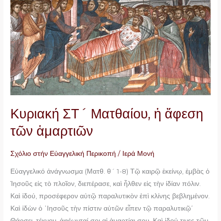
ἡ
ἄφεση
τῶν
ἁμαρτιῶν
Κυριακή ΣΤ´ Ματθαίου, ἡ ἄφεση
τῶν ἁμαρτιῶν
Σχόλιο στήν Εὐαγγελική Περικοπή
/
Ιερά Μονή
Εὐαγγελικό ἀνάγνωσμα (Ματθ. θ´ 1-8) Τῷ καιρῷ ἐκείνῳ, ἐμβὰς ὁ
Ἰησοῦς εἰς τὸ πλοῖον, διεπέρασε, καὶ ἦλθεν εἰς τὴν ἰδίαν πόλιν.
Καὶ ἰδού, προσέφερον αὐτῷ παραλυτικὸν ἐπὶ κλίνης βεβλημένον.
Καὶ ἰδὼν ὁ ᾽Ιησοῦς τὴν πίστιν αὐτῶν εἶπεν τῷ παραλυτικῷ΄
Θάρσει, τέκνον· ἀφέωνταί σοι αἱ ἁμαρτίαι σου. Καὶ ἰδού τινες τῶν