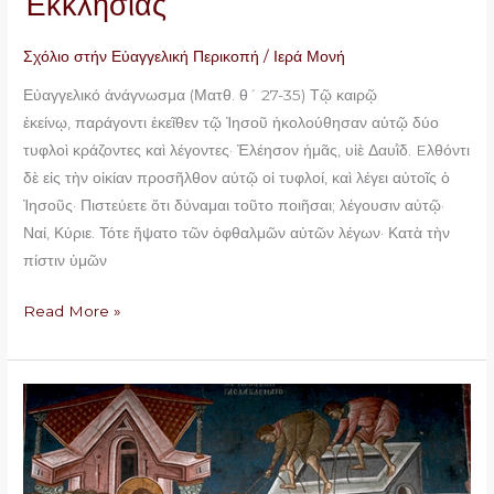
Ἐκκλησίας
Σχόλιο στήν Εὐαγγελική Περικοπή
/
Ιερά Μονή
Εὐαγγελικό ἀνάγνωσμα (Ματθ. θ´ 27-35) Τῷ καιρῷ
ἐκείνῳ, παράγοντι ἐκεῖθεν τῷ Ἰησοῦ ἠκολούθησαν αὐτῷ δύο
τυφλοὶ κράζοντες καὶ λέγοντες· Ἐλέησον ἡμᾶς, υἱὲ Δαυῒδ. Eλθόντι
δὲ εἰς τὴν οἰκίαν προσῆλθον αὐτῷ οἱ τυφλοί, καὶ λέγει αὐτοῖς ὁ
Ἰησοῦς· Πιστεύετε ὅτι δύναμαι τοῦτο ποιῆσαι; λέγουσιν αὐτῷ·
Ναί, Κύριε. Τότε ἥψατο τῶν ὀφθαλμῶν αὐτῶν λέγων· Κατὰ τὴν
πίστιν ὑμῶν
Read More »
Κυριακή
ΣΤ
´
Ματθαίου,