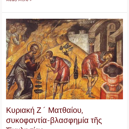
Κυριακή
Ζ
´
Ματθαίου,
συκοφαντία-
βλασφημία
τῆς
Ἐκκλησίας
Κυριακή Ζ´ Ματθαίου,
συκοφαντία-βλασφημία τῆς