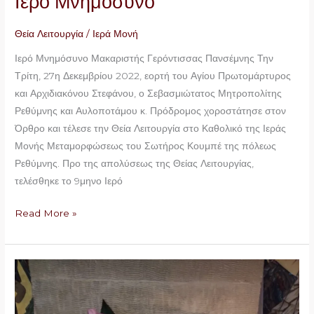
Ιερό Μνημόσυνο
Θεία Λειτουργία
/
Ιερά Μονή
Ιερό Μνημόσυνο Μακαριστής Γερόντισσας Πανσέμνης Την
Τρίτη, 27η Δεκεμβρίου 2022, εορτή του Αγίου Πρωτομάρτυρος
και Αρχιδιακόνου Στεφάνου, ο Σεβασμιώτατος Μητροπολίτης
Ρεθύμνης και Αυλοποτάμου κ. Πρόδρομος χοροστάτησε στον
Όρθρο και τέλεσε την Θεία Λειτουργία στο Καθολικό της Ιεράς
Μονής Μεταμορφώσεως του Σωτήρος Κουμπέ της πόλεως
Ρεθύμνης. Προ της απολύσεως της Θείας Λειτουργίας,
τελέσθηκε το 9μηνο Ιερό
Read More »
μνημόσυνο
Γερόντισσας
πανσέμνης.