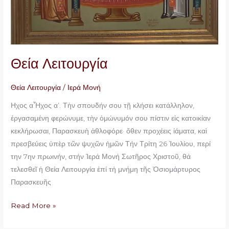
Θεία Λειτουργία
Θεία Λειτουργία
/
Ιερά Μονή
Ηχος αἮχος α’. Τὴν σπουδήν σου τῇ κλήσει κατάλληλον,
ἐργασαμένη φερώνυμε, τὴν ὁμώνυμόν σου πίστιν εἰς κατοικίαν
κεκλήρωσαι, Παρασκευὴ ἀθλοφόρε· ὅθεν προχέεις ἰάματα, καὶ
πρεσβεύεις ὑπὲρ τῶν ψυχῶν ἡμῶν Τήν Τρίτη 26 Ἰουλίου, περί
την 7ην πρωινήν, στήν Ἱερά Μονή Σωτῆρος Χριστοῦ, θά
τελεσθεῖ ἡ Θεία Λειτουργία ἐπί τή μνήμη τῆς Ὁσιομάρτυρος
Παρασκευῆς
Read More »