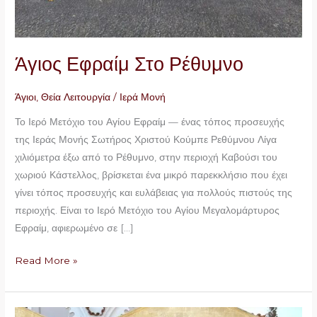
Άγιος Εφραίμ Στο Ρέθυμνο
Άγιοι
,
Θεία Λειτουργία
/
Ιερά Μονή
Το Ιερό Μετόχιο του Αγίου Εφραίμ — ένας τόπος προσευχής
της Ιεράς Μονής Σωτήρος Χριστού Κούμπε Ρεθύμνου Λίγα
χιλιόμετρα έξω από το Ρέθυμνο, στην περιοχή Καβούσι του
χωριού Κάστελλος, βρίσκεται ένα μικρό παρεκκλήσιο που έχει
γίνει τόπος προσευχής και ευλάβειας για πολλούς πιστούς της
περιοχής. Είναι το Ιερό Μετόχιο του Αγίου Μεγαλομάρτυρος
Εφραίμ, αφιερωμένο σε […]
Read More »
Ο