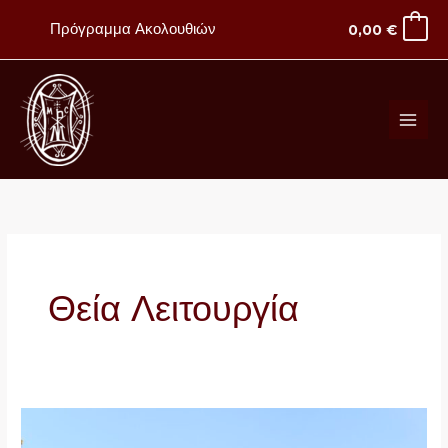
Μετάβαση
Πρόγραμμα Ακολουθιών
0,00
€
στο
περιεχόμενο
Θεία Λειτουργία
Άγιος
Εφραίμ