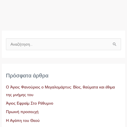
Α
ν
α
ζ
Πρόσφατα άρθρα
ή
τ
Ο Άγιος Φανούριος ο Μεγαλομάρτυς: Βίος, θαύματα και έθιμα
η
της μνήμης του
σ
Άγιος Εφραίμ Στο Ρέθυμνο
η
Πρωινή προσευχή
γ
Η Αγάπη του Θεού
ι