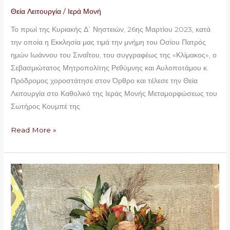
Θεία Λειτουργία
/
Ιερά Μονή
Το πρωί της Κυριακής Δ΄ Νηστειών, 26ης Μαρτίου 2023, κατά
την οποία η Εκκλησία μας τιμά την μνήμη του Οσίου Πατρός
ημών Ιωάννου του Σιναΐτου, του συγγραφέως της «Κλίμακος», ο
Σεβασμιώτατος Μητροπολίτης Ρεθύμνης και Αυλοποτάμου κ.
Πρόδρομος χοροστάτησε στον Όρθρο και τέλεσε την Θεία
Λειτουργία στο Καθολικό της Ιεράς Μονής Μεταμορφώσεως του
Σωτήρος Κουμπέ της
Read More »
Ιερό
Μνημόσυνο