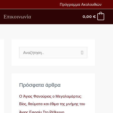
Πρόγραμμα Ακολουθιών
Επικοινωνία
0,00
€
Α
ν
α
ζ
ή
Πρόσφατα άρθρα
τ
Ο Άγιος Φανούριος ο Μεγαλομάρτυς:
η
Βίος, θαύματα και έθιμα της μνήμης του
σ
Άγιος Εφραίμ Στο Ρέθυμνο