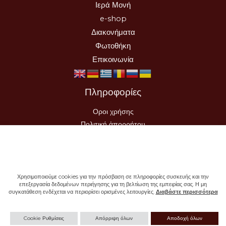
Ιερά Μονή
e-shop
Διακονήματα
Φωτοθήκη
Επικοινωνία
Πληροφορίες
Οροι χρήσης
Πολιτική ἀπορρήτου
Τρόποι Αποστολής-Πληρωμής
Υπαναχώρηση Παραγγελίας
Χρησιμοποιούμε cookies για την πρόσβαση σε πληροφορίες συσκευής και την
επεξεργασία δεδομένων περιήγησης για τη βελτίωση της εμπειρίας σας. Η μη
συγκατάθεση ενδέχεται να περιορίσει ορισμένες λειτουργίες.
Διαβάστε περισσότερα
Cookie Ρυθμίσεις
Απόρριψη όλων
Αποδοχή όλων