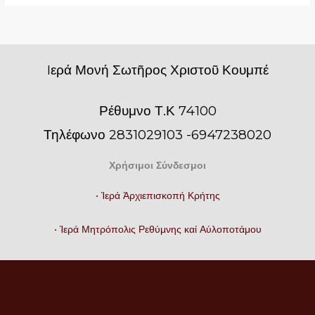
Iερά Μονή Σωτῆρος Χριστοῦ Κουμπέ
Ρέθυμνο Τ.Κ 74100
Τηλέφωνο 2831029103 -6947238020
Χρήσιμοι Σύνδεσμοι
• Ἱερά Ἀρχιεπισκοπή Κρήτης
• Ἱερά Μητρόπολις Ρεθύμνης καί Αὐλοποτάμου