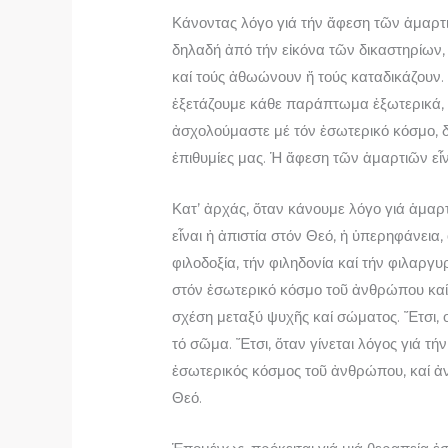
Κάνοντας λόγο γιά τήν ἄφεση τῶν ἁμαρτ
δηλαδή ἀπό τήν εἰκόνα τῶν δικαστηρίω
καί τούς ἀθωώνουν ἤ τούς καταδικάζουν.
ἐξετάζουμε κάθε παράπτωμα ἐξωτερικά, ἀ
ἀσχολούμαστε μέ τόν ἐσωτερικό κόσμο, δ
ἐπιθυμίες μας. Ἡ ἄφεση τῶν ἁμαρτιῶν εἶν
Κατ’ ἀρχάς, ὅταν κάνουμε λόγο γιά ἁμαρτ
εἶναι ἡ ἀπιστία στόν Θεό, ἡ ὑπερηφάνεια,
φιλοδοξία, τήν φιληδονία καί τήν φιλαργυ
στόν ἐσωτερικό κόσμο τοῦ ἀνθρώπου καί
σχέση μεταξύ ψυχῆς καί σώματος. Ἔτσι, ο
τό σῶμα. Ἔτσι, ὅταν γίνεται λόγος γιά τή
ἐσωτερικός κόσμος τοῦ ἀνθρώπου, καί ἀντ
Θεό.