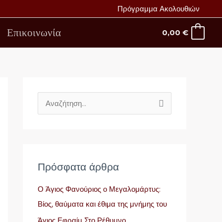
Πρόγραμμα Ακολουθιών
Επικοινωνία
0,00
€
Α
ν
α
ζ
ή
Πρόσφατα άρθρα
τ
Ο Άγιος Φανούριος ο Μεγαλομάρτυς:
η
Βίος, θαύματα και έθιμα της μνήμης του
σ
Άγιος Εφραίμ Στο Ρέθυμνο