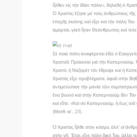
ἦλθεν εἰς τήν ἰδίαν πόλιν», δηλαδή ὁ Χρι
Ὁ Χριστός ἔζησε μέ τούς ἀνθρώπους τῆς 
ἐποχῆς ἐκείνης καί εἶχε καί τήν πόλη Το
ἁμαρτία, γιατί ἦταν Θεάνθρωπος καί τελ
Σέ ποιά πόλη ἀναφέρεται ἐδῶ ὁ Εὐαγγελισ
Χριστοῦ; Πρόκειται γιά τήν Καπερναούμ. 
Χριστό, ἡ Ναζαρέτ τόν ἔθρεψε καί ἡ Καπ
Χριστός εἶχε προβλήματα, ἀφοῦ στήν Βη
ἀντιμετώπισε τήν μανία τῶν συμπατριωτ
ἕνα βουνό καί στήν Καπερναούμ δέν Τόν δ
καί εἶπε: «Καί σύ Καπερναούμ, ἡ ἕως τ
(Ματθ. ια΄, 23).
Ὁ Χριστός ἦλθε στόν κόσμο, ἀλλ’ οἱ ἄνθ
στήν γῆ. Ἔτσι, εἶχε πόλη δική Του, ἀλλά τ