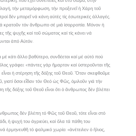
ωτερική, πού ἔχει συνέπειες καί στό σῶμα, στήν
ἀλλαγή, τήν μεταμόρφωση, τήν προξενεῖ ἡ Χάρη τοῦ
ροί δέν μπορεῖ νά κάνη αὐτές τίς ἐσωτερικές ἀλλαγές.
νά κρατοῦν τόν ἄνθρωπο σέ μιά ἰσορροπία. Μόνον ἡ
ς τῆς ψυχῆς καί τοῦ σώματος καί τίς κάνει νά
ωνται ἀπό Αὐτόν.
μέ κάτι ἄλλο βαθύτερο, συνδέεται καί μέ αὐτό πού
ος γράφει: «πάντες γάρ ἥμαρτον καί ὑστεροῦνται τῆς
α εἶναι ἡ στέρηση τῆς δόξης τοῦ Θεοῦ. Ὅταν σκεφθοῦμε
ῦ, γιατί ὅσοι εἶδαν τόν Θεό ὡς Φῶς, ὁμιλοῦν γιά τήν
ση τῆς δόξης τοῦ Θεοῦ εἶναι ὅτι ὁ ἄνθρωπος δέν βλέπει
ἄνθρωπος δέν βλέπη τό Φῶς τοῦ Θεοῦ, τότε εἶναι στό
δι, ἡ ψυχή του ἀγριεύει, καί ὅλα τά πάθη του
νά ἑρμηνευθῆ τό ψαλμικό χωρίο: «ἀνέτειλεν ὁ ἥλιος,