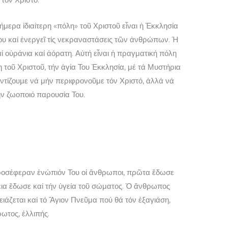
μερα ἰδιαίτερη «πόλη» τοῦ Χριστοῦ εἶναι ἡ Ἐκκλησία
Του καί ἐνεργεῖ τίς νεκραναστάσεις τῶν ἀνθρώπων. Ἡ
αί οὐράνια καί ἀόρατη. Αὐτή εἶναι ἡ πραγματική πόλη
η τοῦ Χριστοῦ, τήν ἁγία Του Ἐκκλησία, μέ τά Μυστήρια
οντίζουμε νά μήν περιφρονοῦμε τόν Χριστό, ἀλλά νά
ήν ζωοποιό παρουσία Του.
προσέφεραν ἐνώπιόν Του οἱ ἄνθρωποι, πρῶτα ἔδωσε
ια ἔδωσε καί τήν ὑγεία τοῦ σώματος. Ὁ ἄνθρωπος
ιάζεται καί τό Ἅγιον Πνεῦμα πού θά τόν ἐξαγιάση,
ωτος, ἐλλιπής.