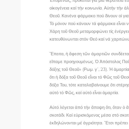
Ἑπομένως, πρόκειται γιά μιά θεραπεία ἐσ
οἰκογένεια καί τήν κοινωνία. Αὐτήν τήν 
Θεοῦ. Κανένα φάρμακο πού δίνουν οἱ γιατ
Τό μόνον πού κάνουν τά φάρμακα εἶναι 
Χάρη τοῦ Θεοῦ μεταμορφώνει τίς ἐνέργειε
κατευθύνωνται στόν Θεό καί νά χαριτών
Ἔπειτα, ἡ ἄφεση τῶν ἁμαρτιῶν συνδέεται 
εἴπαμε προηγουμένως. Ὁ Ἀπόστολος Παῦλ
δόξης τοῦ Θεοῦ» (Ρωμ. γ΄, 23). Ἡ ἁμαρτί
ὅτι ἡ δόξα τοῦ Θεοῦ εἶναι τό Φῶς τοῦ Θεο
δόξα Του, τότε καταλαβαίνουμε ὅτι στέρη
αὐτό τό Φῶς, καί αὐτό εἶναι ἁμαρτία.
Αὐτό λέγεται ἀπό τήν ἄποψη ὅτι, ὅταν ὁ 
σκοτάδι. Καί εὑρισκόμενος μέσα στό σκοτά
ἐκδηλώνονται μέ ἀγριότητα. Ἔτσι πρέπει 