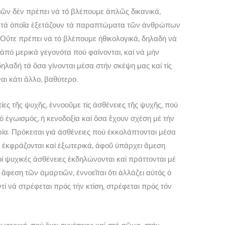
ιῶν δέν πρέπει νά τό βλέπουμε ἁπλῶς δικανικά,
ν, τά ὁποῖα ἐξετάζουν τά παραπτώματα τῶν ἀνθρώπων
 Οὔτε πρέπει νά τό βλέπουμε ἠθικολογικά, δηλαδή νά
πό μερικά γεγονότα πού φαίνονται, καί νά μήν
ηλαδή τά ὅσα γίνονται μέσα στήν σκέψη μας καί τίς
αι κάτι ἄλλο, βαθύτερο.
ίες τῆς ψυχῆς, ἐννοοῦμε τίς ἀσθένειες τῆς ψυχῆς, πού
 ὁ ἐγωισμός, ἡ κενοδοξία καί ὅσα ἔχουν σχέση μέ τήν
ρία. Πρόκειται γιά ἀσθένειες πού ἐκκολάπτονται μέσα
 ἐκφράζονται καί ἐξωτερικά, ἀφοῦ ὑπάρχει ἄμεση
ἱ ψυχικές ἀσθένειες ἐκδηλώνονται καί πράττονται μέ
ν ἄφεση τῶν ἁμαρτιῶν, ἐννοεῖται ὅτι ἀλλάζει αὐτός ὁ
ί νά στρέφεται πρός τήν κτίση, στρέφεται πρός τόν