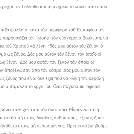
μέχρι τόν Γολγοθᾶ καί τό μνημεῖο τό καινό, ἀπό ὅπου
ποῖο ψάλλεται κατά τήν περιφορά τοῦ Ἐπιταφίου τήν
παρουσιάζει τόν Ἰωσήφ, τόν εὐσχήμονα βουλευτή, νά
α τοῦ Χριστοῦ νά λέγη: «δός μου αὐτόν τόν ξένον, ὁ
μο ὡς ξένος. Δός μου αὐτόν τόν ξένον τόν ὁποῖο οἱ
ς ξένον. Δός μου αὐτόν τόν ξένον τόν ὁποῖο οἱ
όν ἀποξένωσαν ἀπό τόν κόσμο. Δός μου αὐτόν τόν
ὡς ξένος πού εἶναι δέν ἔχει ποῦ νά κλίνη τήν κεφαλή
μο αὐτό, ἀλλά τό ἔργο Του εἶναι παγκόσμιο, ἀφορᾶ
βάνει κάθε ξένο καί τόν ἀναπαύει. Εἶναι γνωστή ἡ
ποία θά πῆ στούς δικαίους ἀνθρώπους: «ξένος ἤμην
τό ἀντίθετο στούς μή σεσωσμένους. Πρέπει νά βοηθοῦμε
 τόν Χριστό.