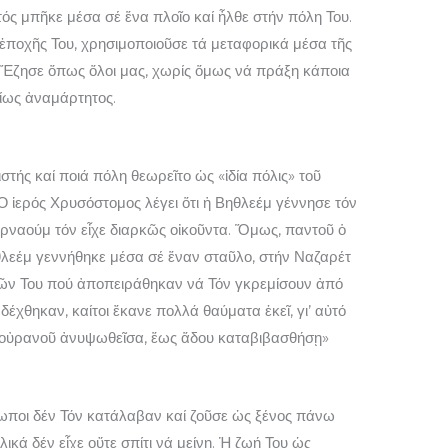
στός μπῆκε μέσα σέ ἕνα πλοῖο καί ἦλθε στήν πόλη Του.
ἐποχῆς Του, χρησιμοποιοῦσε τά μεταφορικά μέσα τῆς
υ. Ἔζησε ὅπως ὅλοι μας, χωρίς ὅμως νά πράξη κάποια
είως ἀναμάρτητος.
τής καί ποιά πόλη θεωρεῖτο ὡς «ἰδία πόλις» τοῦ
Ὁ ἱερός Χρυσόστομος λέγει ὅτι ἡ Βηθλεέμ γέννησε τόν
ερναούμ τόν εἶχε διαρκῶς οἰκοῦντα. Ὅμως, παντοῦ ὁ
θλεέμ γεννήθηκε μέσα σέ ἕναν σταῦλο, στήν Ναζαρέτ
ῶν Του πού ἀποπειράθηκαν νά Τόν γκρεμίσουν ἀπό
έχθηκαν, καίτοι ἔκανε πολλά θαύματα ἐκεῖ, γι’ αὐτό
οῦ οὐρανοῦ ἀνυψωθεῖσα, ἕως ἅδου καταβιβασθήσῃ»
ρωποι δέν Τόν κατάλαβαν καί ζοῦσε ὡς ξένος πάνω
ελικά δέν εἶχε οὔτε σπίτι νά μείνη. Ἡ ζωή Του ὡς