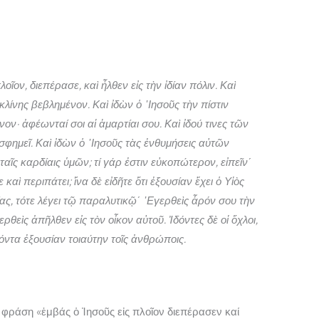
οῖον, διεπέρασε, καὶ ἦλθεν εἰς τὴν ἰδίαν πόλιν. Καὶ
λίνης βεβλημένον. Καὶ ἰδὼν ὁ ᾽Ιησοῦς τὴν πίστιν
ν· ἀφέωνταί σοι αἱ ἁμαρτίαι σου. Καὶ ἰδού τινες τῶν
φημεῖ. Καὶ ἰδὼν ὁ ᾽Ιησοῦς τὰς ἐνθυμήσεις αὐτῶν
ταῖς καρδίαις ὑμῶν; τί γάρ ἐστιν εὐκοπώτερον, εἰπεῖν΄
ε καὶ περιπάτει; ἵνα δὲ εἰδῆτε ὅτι ἐξουσίαν ἔχει ὁ Υἱὸς
ας, τότε λέγει τῷ παραλυτικῷ΄ ᾽Εγερθεὶς ἆρόν σου τὴν
ερθεὶς ἀπῆλθεν εἰς τὸν οἶκον αὐτοῦ. Ἰδόντες δὲ οἱ ὄχλοι,
ντα ἐξουσίαν τοιαύτην τοῖς ἀνθρώποις.
 φράση «ἐμβάς ὁ Ἰησοῦς εἰς πλοῖον διεπέρασεν καί