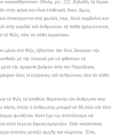
ν κοιτασθήσονται» (Ψαλμ. ργ΄, 22). Δηλαδή, τά ἄγρια
ν στήν φύση καί εἶναι ἐπιθετικά, ὅταν, ὅμως,
καί ἀποσύρονται στίς φωλιές τους. Αὐτό συμβαίνει καί
εοῦ στήν καρδιά τοῦ ἀνθρώπου, τά πάθη ἡμερώνονται,
 τό Φῶς, τότε τά πάθη ἀγριεύουν.
αν μέσα στό Φῶς, ἔβλεπαν τόν Θεό, ἄκουγαν τήν
μασθοῦν μέ τήν ὑπακοή γιά νά φθάσουν σέ
 μετά τήν ἁμαρτία βγῆκαν ἀπό τόν Παράδεισο,
ρίεψαν ὅλες οἱ ἐνέργειες τοῦ ἀνθρώπου, ὅλα τά πάθη
ἶναι τό Φῶς τό ἀληθινό, θεραπεύει τόν ἄνθρωπο πού
τήν πίστη, ὁπότε ὁ ἄνθρωπος μπορεῖ νά δῆ πάλι τόν Θεό
κόσμος φωτίζεται. Αὐτό ἔχει ὡς ἀποτέλεσμα νά
 καί αὐτό λέγεται ἄφεση ἁμαρτιῶν. Στήν κατάσταση
ρχει ἑνότητα μεταξύ ψυχῆς καί σώματος. Ἔτσι,