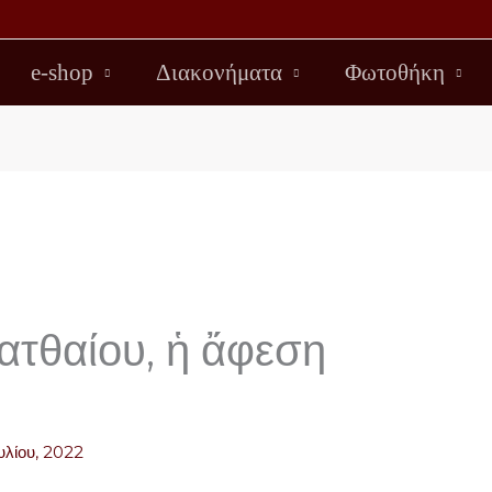
e-shop
Διακονήματα
Φωτοθήκη
ατθαίου, ἡ ἄφεση
υλίου, 2022