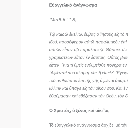
Εὐαγγελικό ἀνάγνωσμα
(
Ματθ. θ´
1-8
)
Τῷ καιρῷ ἐκείνῳ, ἐμβὰς ὁ Ἰησοῦς εἰς τὸ πλ
ἰδού, προσέφερον αὐτῷ παραλυτικὸν ἐπὶ κ
αὐτῶν εἶπεν τῷ παραλυτικῷ΄ Θάρσει, τέκνο
γραμματέων εἶπον ἐν ἑαυτοῖς΄ Οὗτος βλασ
εἶπεν΄ Ἵνα τί ὑμεῖς ἐνθυμεῖσθε πονηρὰ ἐν 
᾽Αφίενταί σου αἱ ἁμαρτίαι, ἢ εἰπεῖν΄ ῎Εγειρ
τοῦ ἀνθρώπου ἐπὶ τῆς γῆς ἀφιέναι ἁμαρτί
κλίνην καὶ ὕπαγε εἰς τὸν οἶκόν σου. Καὶ ἐγ
ἐθαύμασαν καὶ ἐδόξασαν τὸν Θεόν, τὸν δό
Ὁ Χριστός, ὁ ξένος καί οἰκεῖος
Τό εὐαγγελικό ἀνάγνωσμα ἀρχίζει μέ τήν