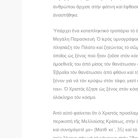
ἀνθρώπου ἄρχισε στήν φάτνη καί ἔφθασε 
ἀναστήθηκε.
Ὑπάρχει ἕνα καταπληκτικό τροπάριο τό ὁ
Μεγάλη Παρασκευή. Ὁ ἱερός ὑμνογράφος 
πλησιάζη τόν Πιλάτο καί ζητώντας τό σῶμ
ὁποῖος ὡς ξένος πού ἦταν ζοῦσε στόν κόσ
ὁμοεθνεῖς του ἀπό μίσος τόν θανάτωσαν ὡ
Ἑβραῖοι τόν θανάτωσαν ἀπό φθόνο καί τ
ξένον γιά νά τόν κρύψω στόν τάφο, γιατί 
του». Ὁ Χριστός ἔζησε ὡς ξένος στόν κόσ
ὁλόκληρο τόν κόσμο.
Ἀπό αὐτό φαίνεται ὅτι ὁ Χριστός προσλαμ
περικοπή τῆς Μελλούσης Κρίσεως, στήν ὁ
καί συνηγάγετέ με» (Ματθ. κε΄, 35) καί 
τούς ξένους σάν νά τό κάνουμε στόν Ἴδιο