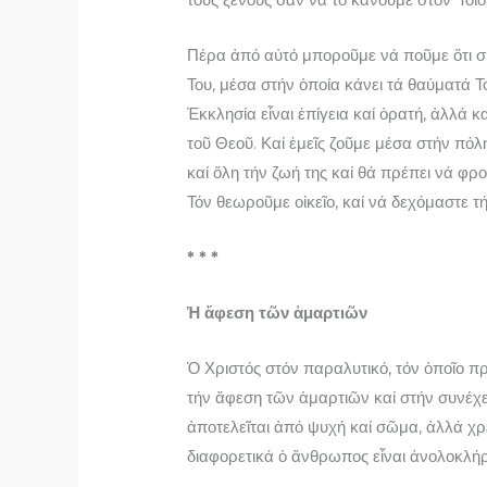
Πέρα ἀπό αὐτό μποροῦμε νά ποῦμε ὅτι σή
Του, μέσα στήν ὁποία κάνει τά θαύματά 
Ἐκκλησία εἶναι ἐπίγεια καί ὁρατή, ἀλλά κ
τοῦ Θεοῦ. Καί ἐμεῖς ζοῦμε μέσα στήν πόλ
καί ὅλη τήν ζωή της καί θά πρέπει νά φρ
Τόν θεωροῦμε οἰκεῖο, καί νά δεχόμαστε τ
* * *
Ἡ ἄφεση τῶν ἁμαρτιῶν
Ὁ Χριστός στόν παραλυτικό, τόν ὁποῖο 
τήν ἄφεση τῶν ἁμαρτιῶν καί στήν συνέχε
ἀποτελεῖται ἀπό ψυχή καί σῶμα, ἀλλά χρε
διαφορετικά ὁ ἄνθρωπος εἶναι ἀνολοκλήρ