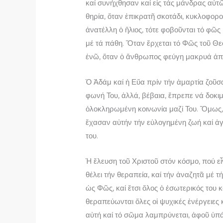
καί συνήχθησαν καί εἰς τάς μάνδρας αὐτῶ
θηρία, ὅταν ἐπικρατῆ σκοτάδι, κυκλοφοροῦ
ἀνατέλλη ὁ ἥλιος, τότε φοβοῦνται τό φῶς 
μέ τά πάθη. Ὅταν ἔρχεται τό Φῶς τοῦ Θ
ἐνῶ, ὅταν ὁ ἄνθρωπος φεύγη μακρυά ἀπό
Ὁ Ἀδάμ καί ἡ Εὔα πρίν τήν ἁμαρτία ζοῦσ
φωνή Του, ἀλλά, βέβαια, ἔπρεπε νά δοκι
ὁλοκληρωμένη κοινωνία μαζί Του. Ὅμως,
ἔχασαν αὐτήν τήν εὐλογημένη ζωή καί ἀγ
του.
Ἡ ἔλευση τοῦ Χριστοῦ στόν κόσμο, πού ε
θέλει τήν θεραπεία, καί τήν ἀναζητᾶ μέ 
ὡς Φῶς, καί ἔτσι ὅλος ὁ ἐσωτερικός του 
θεραπεύωνται ὅλες οἱ ψυχικές ἐνέργειες
αὐτή καί τό σῶμα λαμπρύνεται, ἀφοῦ ὑπά