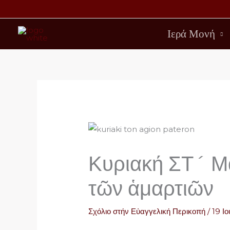
Μετάβαση
στο
Ιερά Μονή
περιεχόμενο
Κυριακή ΣΤ´ Μ
τῶν ἁμαρτιῶν
Σχόλιο στήν Εὐαγγελική Περικοπή
/
19 Ιο