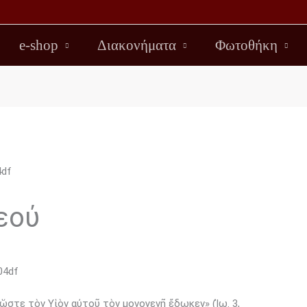
e-shop
Διακονήματα
Φωτοθήκη
εού
ὥστε τὸν Υἱὸν αὐτοῦ τὸν μονογενῆ ἔδωκεν» (Ἰω. 3,