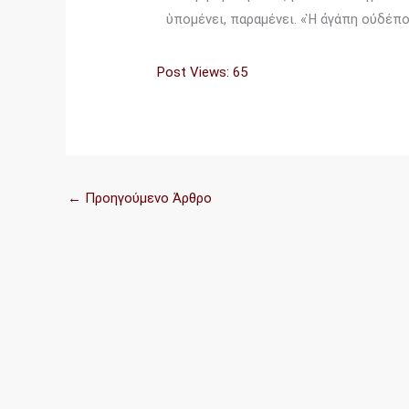
ὑπομένει, παραμένει. «Ἡ ἀγάπη οὐδέποτ
Post Views:
65
←
Προηγούμενο Άρθρο