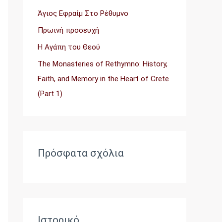
η
Άγιος Εφραίμ Στο Ρέθυμνο
γ
Πρωινή προσευχή
ι
Η Αγάπη του Θεού
α
:
The Monasteries of Rethymno: History,
Faith, and Memory in the Heart of Crete
(Part 1)
Πρόσφατα σχόλια
Ιστορικό