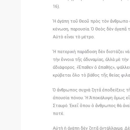
16).
Ἡ ἀγάπη τοῦ Θεοῦ πρὸς τὸν ἄνθρωπο δὲ
κένωση, παρουσία. Ὁ Θεὸς δὲν ἀγαπᾶ 
Αὐτὸ εἶναι τὸ μέτρο.
Ἡ πατερικὴ παράδοση δὲν διστάζει νὰ 
τὴν ἔννοια τῆς ἀδυναμίας, ἀλλὰ μὲ τὴν
ἀδιάφορος. «Ἔπαθεν ὁ ἀπαθής», ψάλλει
κρύβεται ὅλο τὸ βάθος τῆς θείας φιλ
Ὁ ἄνθρωπος συχνὰ ζητᾶ ἀποδείξεις τῆ
ἀπουσία πόνου. Ἡ Ἀποκάλυψη ὅμως εἶ
Σταυρό. Ἐκεῖ ὅπου ὁ ἄνθρωπος θὰ ἀνα
ποτέ.
Αὐτὴ ἡ ἀγάπη δὲν ζητᾶ ἀντάλλαγμα. Δὲ