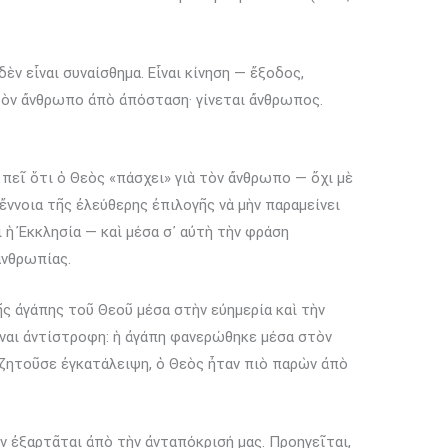
ν εἶναι συναίσθημα. Εἶναι κίνηση — ἔξοδος,
τὸν ἄνθρωπο ἀπὸ ἀπόσταση· γίνεται ἄνθρωπος.
πεῖ ὅτι ὁ Θεὸς «πάσχει» γιὰ τὸν ἄνθρωπο — ὄχι μὲ
 ἔννοια τῆς ἐλεύθερης ἐπιλογῆς νὰ μὴν παραμείνει
 ἡ Ἐκκλησία — καὶ μέσα σ᾽ αὐτὴ τὴν φράση
ανθρωπίας.
ς ἀγάπης τοῦ Θεοῦ μέσα στὴν εὐημερία καὶ τὴν
ναι ἀντίστροφη: ἡ ἀγάπη φανερώθηκε μέσα στὸν
ζητοῦσε ἐγκατάλειψη, ὁ Θεὸς ἦταν πιὸ παρὼν ἀπὸ
ν ἐξαρτᾶται ἀπὸ τὴν ἀνταπόκρισή μας. Προηγεῖται,