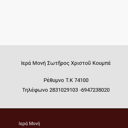
Iερά Μονή Σωτῆρος Χριστοῦ Κουμπέ
Ρέθυμνο Τ.Κ 74100
Τηλέφωνο 2831029103 -6947238020
Ιερά Μονή