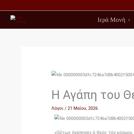
Μετάβαση
στο
Ιερά Μονή
περιεχόμενο
Η Αγάπη του Θ
Λόγοι
/
21 Μαΐου, 2026
«Οὕτως ἠγάπησεν ὁ Θεὸς τὸν κόσμον, 