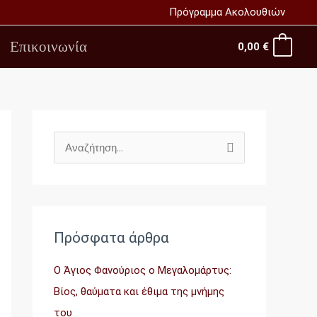
Πρόγραμμα Ακολουθιών
Επικοινωνία
0,00
€
Α
ν
α
ζ
Πρόσφατα άρθρα
ή
τ
Ο Άγιος Φανούριος ο Μεγαλομάρτυς:
η
Βίος, θαύματα και έθιμα της μνήμης
σ
του