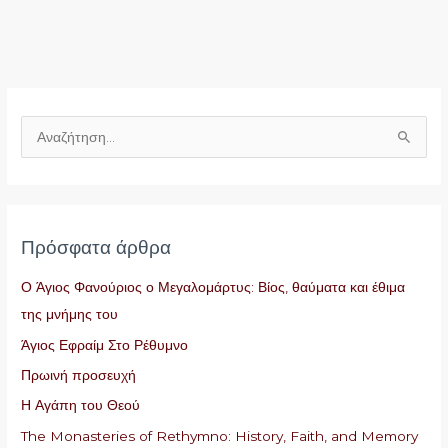
Α
ν
α
ζ
Πρόσφατα άρθρα
ή
τ
Ο Άγιος Φανούριος ο Μεγαλομάρτυς: Βίος, θαύματα και έθιμα
η
της μνήμης του
σ
Άγιος Εφραίμ Στο Ρέθυμνο
η
Πρωινή προσευχή
γ
Η Αγάπη του Θεού
ι
The Monasteries of Rethymno: History, Faith, and Memory
α