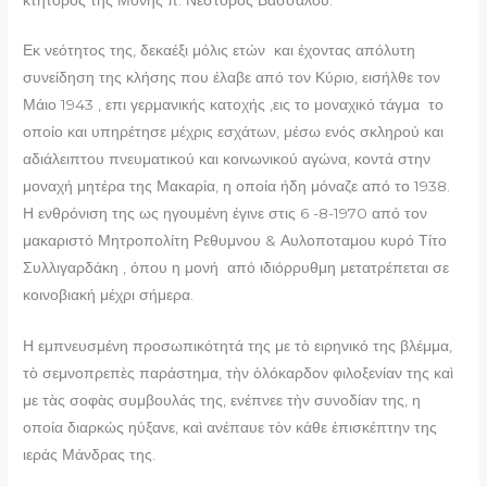
Εκ νεότητος της, δεκαέξι μόλις ετών και έχοντας απόλυτη
συνείδηση της κλήσης που έλαβε από τον Κύριο, εισήλθε τον
Μάιο 1943 , επι γερμανικής κατοχής ,εις το μοναχικό τάγμα το
οποίο και υπηρέτησε μέχρις εσχάτων, μέσω ενός σκληρού και
αδιάλειπτου πνευματικού και κοινωνικού αγώνα, κοντά στην
μοναχή μητέρα της Μακαρία, η οποία ήδη μόναζε από το 1938.
Η ενθρόνιση της ως ηγουμένη έγινε στις 6 -8-1970 από τον
μακαριστό Μητροπολίτη Ρεθυμνου & Αυλοποταμου κυρό Τίτο
Συλλιγαρδάκη , όπου η μονή από ιδιόρρυθμη μετατρέπεται σε
κοινοβιακή μέχρι σήμερα.
Η εμπνευσμένη προσωπικότητά της με τὸ ειρηνικό της βλέμμα,
τὸ σεμνοπρεπὲς παράστημα, τὴν ὁλόκαρδον φιλοξενίαν της καὶ
με τὰς σοφὰς συμβουλάς της, ενέπνεε τὴν συνοδίαν της, η
οποία διαρκώς ηύξανε, καὶ ανέπαυε τὸν κάθε ἐπισκέπτην της
ιεράς Μάνδρας της.