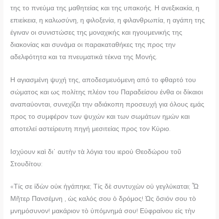
της το πνεύμα της μαθητείας και της υπακοής. Η ανεξικακία, η
επιείκεια, η καλωσύνη, η φιλοξενία, η φιλανθρωπία, η αγάπη της
έγιναν οι συνιστώσες της μοναχικής και ηγουμενικής της
διακονίας και συνάμα οι παρακαταθήκες της προς την
αδελφότητα και τα πνευματικά τέκνα της Μονής.
Η αγιασμένη ψυχή της, αποδεσμευόμενη από το φθαρτό του
σώματος και ως πολίτης πλέον του Παραδείσου ένθα οι δίκαιοι
αναπαύονται, συνεχίζει την αδιάκοπη προσευχή για όλους εμάς
προς το συμφέρον των ψυχών και των σωμάτων ημών και
αποτελεί αστείρευτη πηγή μεσιτείας προς τον Κύριο.
Ισχύουν καὶ δι᾿ αυτὴν τὰ λόγια του ιερού Θεοδώρου τοῦ
Στουδίτου:
«Τίς σε ἰδὼν οὐκ ἠγάπηκε; Τίς δὲ συντυχὼν οὐ γεγλύκαται; Ὦ
Μῆτερ Πανσέμνη , ὡς καλός σου ὁ δρόμος! Ὡς ὅσιόν σου τὸ
μνημόσυνον! μακάριον τὸ ὑπόμνημά σου! Εὐφραίνου εἰς τὴν