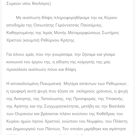
Συμεών νέος θεολόγος)
Με ανείπωτη θλίψη πληροφορηθήκαμε την εις Κύριον
αποδημία της Οσιωτάτης Γερόντισσας Πανσέμνης,
Καθηγουμένης της Ιεράς Μονής Μεταμορφώσεως Σωτήρος
Χριστού (κουμπέ) Ρεθύμνου Κρήτης .
Για όλους εμάς που την γνωρίσαμε, την ζήσαμε και γίναμε
κοινωνοί του έργου της, η είδηση της κοίμησής της μας
προκάλεσε ανείπωτο πόνο και θλίψη.
Η αποκαλούμένη Πνευματική Μητέρα απάντων των Ρεθυμνιων ,
η τρυφερή αυτή ψυχή που έζησε σε σκληρούς χρόνους, η ψυχή
της Άσκησης, της Ταπείνωσης, της Προσφοράς, της Υπακοής,
της Αγάπης και της Συγχωρητικότητας, μετέβη εις την Βασιλεία
των Ουρανών και βρίσκεται πλέον ενώπιον της Καθέδρας του
Κυρίου ημών Ιησού Χριστού, ενώπιον του Νυμφίου, του Πλάστη
και Δημιουργού των Πάντων, Τον οποίον μιμήθηκε και αγάπησε