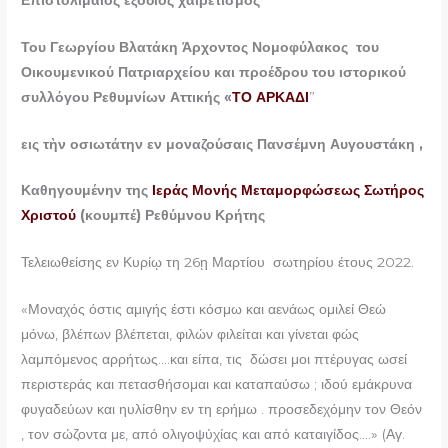
Του Γεωργίου Βλατάκη Άρχοντος Νομοφύλακος του
Οικουμενικού Πατριαρχείου και προέδρου του ιστορικού
συλλόγου Ρεθυμνίων Αττικής «
ΤΟ ΑΡΚΑΔΙ
”
εις τὴν οσιωτάτην εν μοναζούσαις Πανσέμνη Αυγουστάκη ,
Καθηγουμένην της
Ιεράς Μονής Μεταμορφώσεως Σωτήρος
Χριστού
(κουμπέ) Ρεθύμνου Κρήτης
Τελειωθείσης εν Κυρίῳ τη 26ῃ Μαρτίου σωτηρίου έτους 2022.
«Μοναχός όστις αμιγής έστι κόσμω και αενάως ομιλεί Θεώ
μόνω, βλέπων βλέπεται, φιλών φιλείται και γίνεται φώς
λαμπόμενος αρρήτως….και είπα, τις δώσει μοι πτέρυγας ωσεί
περιστεράς και πετασθήσομαι και καταπαύσω ; ιδού εμάκρυνα
φυγαδεύων και ηυλίσθην εν τη ερήμω . προσεδεχόμην τον Θεόν
, τον σώζοντα με, από ολιγοψύχίας και από καταιγίδος….» (Αγ.