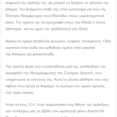
έκφραση της αγάπης της. Δε μπορώ να ξεχάσω το ειρηνικό της
βλέμμα. Τον ζωήρρυτο πόθο της, όταν μιλούσαμε για τους Αγ.
Τέσσερις Νεομάρτυρες τους Βλατάδες όπως χαρακτηριστικά
έλεγε. Την αγάπη της να αγιογραφεί όπως την δίδαξε ο παπά
Νέστορας και να υμνεί την τριαδικότητα του Θεού.
Άκακη και ήρεμη βοηθούσε φτωχούς, ορφανά, πονεμένους. Όλοι
εύρισκαν έναν εύδιο και ορθόδοξο λιμένα στην αγκαλιά
της.Φιλάγιος και φιλακόλουθη
Την πρώτη φορά που συναντήθηκα μαζί της, αισθάνθηκα την
ομορφάδα της Μεταμόρφωσης του Σωτήρος Χριστού, που
υπηρετούσε εκ νεότητος της. Αυτή τη γλυκιά αίσθηση που σου
αφήνει στην ψυχή το θυμίαμα, το λιώσιμο του κεριού εμπρός
στις άγιες εικόνες.
Ήταν το έτος 2012 όταν παρουσίασα στη Αθήνα ως πρόεδρος
του συλλόγου μας το βιβλίο που αγαπητού φίλου Κωστή Ηλ.