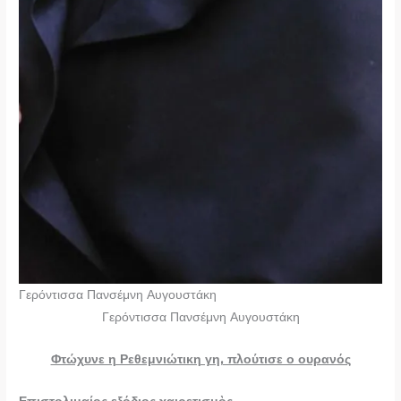
Γερόντισσα Πανσέμνη Αυγουστάκη
Γερόντισσα Πανσέμνη Αυγουστάκη
Φτώχυνε η Ρεθεμνιώτικη γη, πλούτισε ο ουρανός
Επιστολιμαίος εξόδιος χαιρετισμὸς