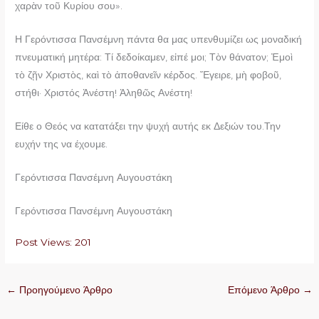
χαρὰν τοῦ Κυρίου σου».
Η Γερόντισσα Πανσέμνη πάντα θα μας υπενθυμίζει ως μοναδική
πνευματική μητέρα: Τί δεδοίκαμεν, εἰπέ μοι; Τὸν θάνατον; Ἐμοὶ
τὸ ζῇν Χριστὸς, καὶ τὸ ἀποθανεῖν κέρδος. Ἔγειρε, μὴ φοβοῦ,
στήθι· Χριστός Ἀνέστη! Ἀληθῶς Ανέστη!
Είθε ο Θεός να κατατάξει την ψυχή αυτής εκ Δεξιών του.Την
ευχήν της να έχουμε.
Γερόντισσα Πανσέμνη Αυγουστάκη
Γερόντισσα Πανσέμνη Αυγουστάκη
Post Views:
201
←
Προηγούμενο Άρθρο
Επόμενο Άρθρο
→