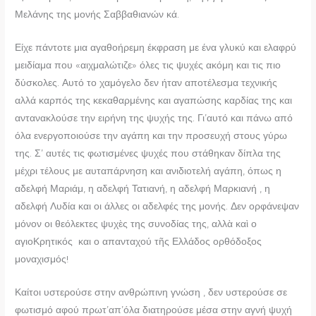
Μελάνης της μονής Σαββαθιανών κά.
Είχε πάντοτε μια αγαθοήρεμη έκφραση με ένα γλυκύ και ελαφρύ
μειδίαμα που «αιχμαλώτιζε» όλες τις ψυχές ακόμη και τις πιο
δύσκολες. Αυτό το χαμόγελο δεν ήταν αποτέλεσμα τεχνικής
αλλά καρπός της κεκαθαρμένης και αγαπώσης καρδίας της και
αντανακλούσε την ειρήνη της ψυχής της. Γι’αυτό και πάνω από
όλα ενεργοποιούσε την αγάπη και την προσευχή στους γύρω
της. Σ’ αυτές τις φωτισμένες ψυχές που στάθηκαν δίπλα της
μέχρι τέλους με αυταπάρνηση και ανιδιοτελή αγάπη, όπως η
αδελφή Μαριάμ, η αδελφή Τατιανή, η αδελφή Μαρκιανή , η
αδελφή Λυδία και οι άλλες οι αδελφές της μονής. Δεν ορφάνεψαν
μόνον οι θεόλεκτες ψυχὲς της συνοδίας της, αλλὰ καὶ ο
αγιοΚρητικός και ο απανταχού τῆς Ελλάδος ορθόδοξος
μοναχισμός!
Καίτοι υστερούσε στην ανθρώπινη γνώση , δεν υστερούσε σε
φωτισμό αφού πρωτ’απ’όλα διατηρούσε μέσα στην αγνή ψυχή