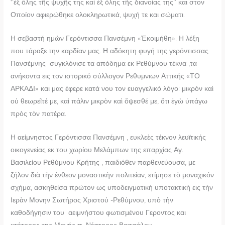
‘’ἐξ ὅλης τῆς ψυχῆς της καὶ ἐξ ὅλης τῆς διανοίας της’’ και στον
Οποίον αφιερώθηκε ολοκληρωτικά, ψυχή τε και σώματι.
Η σεβαστή ημών Γερόντισσα Πανσέμνη «Ἐκοιμήθη». Η λέξη
που τάραξε την καρδίαν μας. Η αδόκητη φυγή της γερόντισσας
Πανσέμνης συγκλόνισε τα απόδημα εκ Ρεθύμνου τέκνα ,τα
ανήκοντα εις τον ιστορικό σύλλογον Ρεθυμνιων Αττικής «ΤΟ
ΑΡΚΑΔΙ» και μας έφερε κατά νου τον ευαγγελικό λόγο: μικρὸν καὶ
οὐ θεωρεῖτέ με, καὶ πάλιν μικρὸν καὶ ὄψεσθέ με, ὅτι ἐγὼ ὑπάγω
πρὸς τὸν πατέρα.
Η αείμνηστος Γερόντισσα Πανσέμνη , ευκλεὲς τέκνον λευϊτικής
οικογενείας εκ του χωρίου Μελάμπων της επαρχίας Αγ.
Βασιλείου Ρεθύμνου Κρήτης , παιδιόθεν παρθενεύουσα, με
ζήλον διὰ τὴν ένθεον μοναστικὴν πολιτείαν, ετίμησε τὸ μοναχικόν
σχήμα, ασκηθείσα πρώτον ως υποδειγματικὴ υποτακτικὴ εις τὴν
Ιερὰν Μονην Σωτήρος Χριστού -Ρεθύμνου, υπὸ τὴν
καθοδήγησιν του αειμνήστου φωτισμένου Γεροντος και
κτήτορος της Μονής π. Νέστορος Βασσάλου.