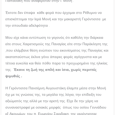
Παπαδακη που αναφερόταν στην Ι. Μονή .
Έκτοτε δεν έπαψα κάθε φορά που έρχομαι στο Ρέθυμνο να
επισκέπτομαι την Ιερά Μονή και την μακαριστή Γερόντισσα με
την σπουδαία αδελφότητα .
Μου είχε κάνει εντύπωση το γεγονός ότι καθόλη την διάρκεια
είτε στους Χαιρετισμούς της Παναγίας είτε στην Παράκληση της
,που ελάμβανε θέση ενώπιον του εικονίσματος της Παναγίας και
ακαταπαύστως έκλινε γόνυ άπειρες φορές αγόγγυστα και με
τέτοια ευκολία και θείο πόθο παρα το προχωρημένο της ηλικίας
της.
Έκανε τη ζωή της απλή και ίσια, χωρίς περιττές
ψιμυθιές .
Η Γερόντισσα Πανσέμνη Αυγουστάκη έλαμπε μέσα στην Μονή
όχι με τις γνώσεις της, τα μεγάλα της λόγια, την επίδειξη του
αξιώματός της αλλά με την αρετή της. Είχε δε την χάρη να
συναναστραφεί με οσιακές μορφές όπως του οσίου Γεννάδιου
εξ Ακουμίων, του π. Ευμενίου Σαριδακη, της γερόντισσας