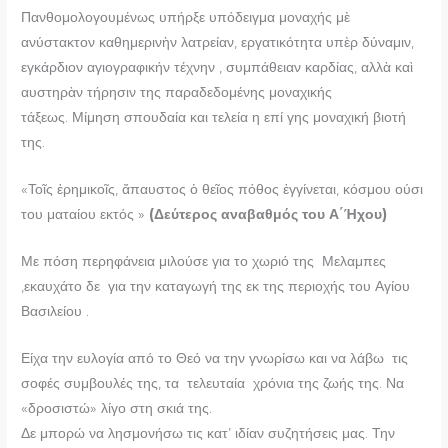
Πανθομολογουμένως υπήρξε υπόδειγμα μοναχής μὲ
ανύστακτον καθημερινὴν λατρείαν, εργατικότητα υπὲρ δύναμιν,
εγκάρδιον αγιογραφικήν τέχνην , συμπάθειαν καρδίας, αλλὰ καὶ
αυστηρὰν τήρησιν της παραδεδομένης μοναχικής
τάξεως. Μίμηση σπουδαία και τελεία η επί γης μοναχική βιοτή
της.
«Τοῖς ἐρημικοῖς, ἄπαυστος ὁ θεῖος πόθος ἐγγίνεται, κόσμου ούσι
του ματαίου εκτός »
(Δεύτερος αναβαθμός του Α΄Ήχου)
Με πόση περηφάνεια μιλούσε για το χωριό της Μελαμπες
,εκαυχάτο δε για την καταγωγή της εκ της περιοχής του Αγίου
Βασιλείου .
Είχα την ευλογία από το Θεό να την γνωρίσω και να λάβω τις
σοφές συμβουλές της, τα τελευταία χρόνια της ζωής της. Να
«δροσιστώ» λίγο στη σκιά της.
Δε μπορώ να λησμονήσω τις κατ’ ιδίαν συζητήσεις μας. Την