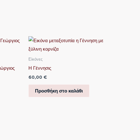
€
Εἰκόνες
€
εώργιος
Η Γέννησις
60,00
€
Προσθήκη στο καλάθι