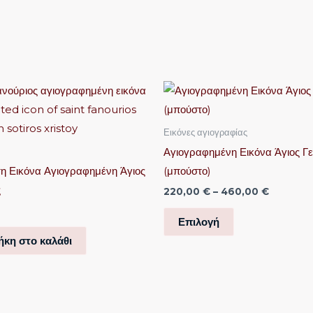
Price
Αυτό
range:
το
220,00 
through
προϊόν
Εικόνες αγιογραφίας
460,00 
έχει
Αγιογραφημένη Εικόνα Άγιος Γ
πολλαπλές
τη Εικόνα Αγιογραφημένη Άγιος
(μπούστο)
παραλλαγές.
ς
220,00
€
–
460,00
€
Οι
επιλογές
Επιλογή
μπορούν
κη στο καλάθι
να
επιλεγούν
στη