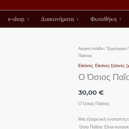
e-shop
Διακονήματα
Φωτοθήκη
Ο
Αρχική σελίδα
/
Ἐργόχειρα
Παΐσιος
Όσιος
Παΐσιος
Εἰκόνες
,
Εἰκόνες ξύλινες (
ποσότητα
Ο Όσιος Παΐ
30,00
€
Ο Όσιος Παΐσιος
Μια εξαιρετική ένσκαπτη ε
Όσιο Παΐσιο. Είναι κατασ