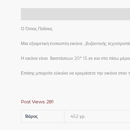
Περιγραφή
Επιπλέον πληροφορίες
Ο Όσιος Παΐσιος
Μια εξαιρετική ένσκαπτη εικόνα , βυζαντινής τεχνοτροπ
Η εικόνα είναι διαστάσεων 20* 15 εκ και στο πίσω μέρ
Επίσης μπορείτε εύκολα να κρεμάσετε την εικόνα στον το
Post Views:
281
Βάρος
452 γρ.