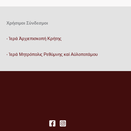
Χρήσιμοι Σύνδεσμοι
• Ἱερά Ἀρχιεπισκοπή Κρήτης
• Ἱερά Μητρόπολις Ρεθύμνης καί Αὐλοποτάμου