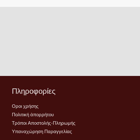
σελίδα
του
προϊόντος
Πληροφορίες
Οροι χρήσης
Πολιτική ἀπορρήτου
Τρόποι Αποστολής-Πληρωμής
Υπαναχώρηση Παραγγελίας