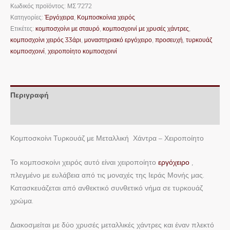
Κωδικός προϊόντος:
ΜΣ 7272
Κατηγορίες:
Ἐργόχειρα
,
Κομποσκοίνια χειρός
Ετικέτες:
κομποσχοίνι με σταυρό
,
κομποσχοινί με χρυσές χάντρες
,
κομποσχοίνι χειρός 33άρι
,
μοναστηριακό εργόχειρο
,
προσευχή
,
τυρκουάζ
κομποσχοινί
,
χειροποίητο κομποσχοινί
Περιγραφή
Επιπλέον πληροφορίες
Κομποσκοίνι Τυρκουάζ με Μεταλλική Χάντρα – Χειροποίητο
Το κομποσκοίνι χειρός αυτό είναι χειροποίητο
εργόχειρο
,
πλεγμένο με ευλάβεια από τις μοναχές της Ιεράς Μονής μας.
Κατασκευάζεται από ανθεκτικό συνθετικό νήμα σε τυρκουάζ
χρώμα.
Διακοσμείται με δύο χρυσές μεταλλικές χάντρες και έναν πλεκτό