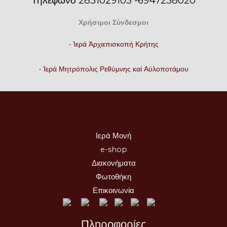
Τηλέφωνο 2831029103 -6947238020
Χρήσιμοι Σύνδεσμοι
• Ἱερά Ἀρχιεπισκοπή Κρήτης
• Ἱερά Μητρόπολις Ρεθύμνης καί Αὐλοποτάμου
Ιερά Μονή
e-shop
Διακονήματα
Φωτοθήκη
Επικοινωνία
Πληροφορίες