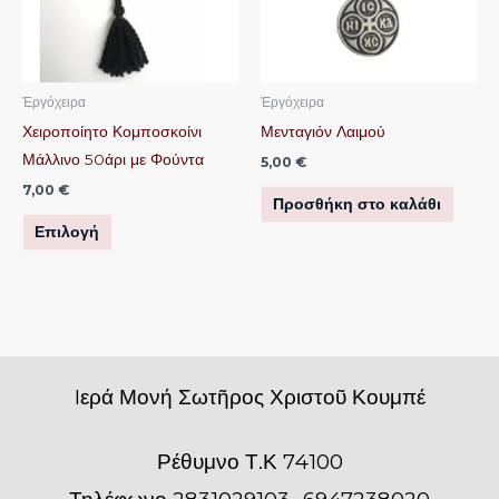
παραλλαγές.
Οι
επιλογές
μπορούν
Ἐργόχειρα
Ἐργόχειρα
να
Χειροποίητο Κομποσκοίνι
Μενταγιόν Λαιμού
επιλεγούν
Μάλλινο 50άρι με Φούντα
5,00
€
στη
7,00
€
Προσθήκη στο καλάθι
σελίδα
Επιλογή
του
προϊόντος
Iερά Μονή Σωτῆρος Χριστοῦ Κουμπέ
Ρέθυμνο Τ.Κ 74100