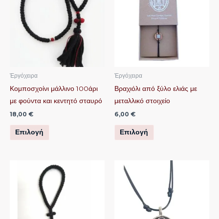
προϊόν
προϊόν
έχει
έχει
πολλαπλές
πολλαπλές
παραλλαγές.
παραλλαγές.
Οι
Οι
επιλογές
επιλογές
μπορούν
μπορούν
Ἐργόχειρα
Ἐργόχειρα
να
να
Κομποσχοίνι μάλλινο 100άρι
Βραχιόλι από ξύλο ελιάς με
επιλεγούν
επιλεγούν
με φούντα και κεντητό σταυρό
μεταλλικό στοιχείο
στη
στη
18,00
€
6,00
€
σελίδα
σελίδα
Επιλογή
Επιλογή
του
του
προϊόντος
προϊόντος
Αυτό
το
προϊόν
έχει
πολλαπλές