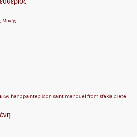
ευθέριος
μένη