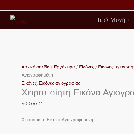
Μετάβαση
στο
Ιερά Μονή
περιεχόμενο
Χειροποίητη
Εικόνα
Αγιογραφημένη
Αρχική σελίδα
/
Ἐργόχειρα
/
Εἰκόνες
/
Εικόνες αγιογραφ
ποσότητα
Αγιογραφημένη
Εἰκόνες
,
Εικόνες αγιογραφίας
Χειροποίητη Εικόνα Αγιογρ
500,00
€
Χειροποίητη Εικόνα Αγιογραφημένη.