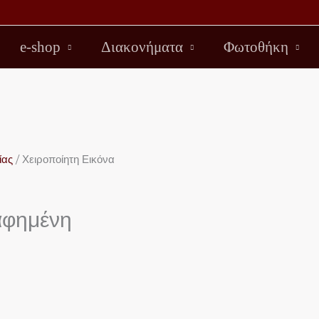
e-shop
Διακονήματα
Φωτοθήκη
ίας
/ Χειροποίητη Εικόνα
αφημένη