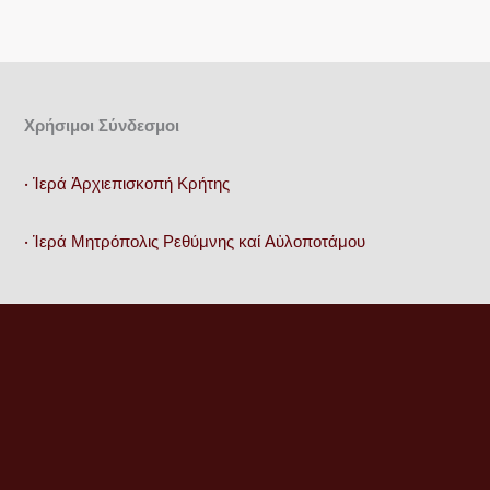
Χρήσιμοι Σύνδεσμοι
• Ἱερά Ἀρχιεπισκοπή Κρήτης
• Ἱερά Μητρόπολις Ρεθύμνης καί Αὐλοποτάμου