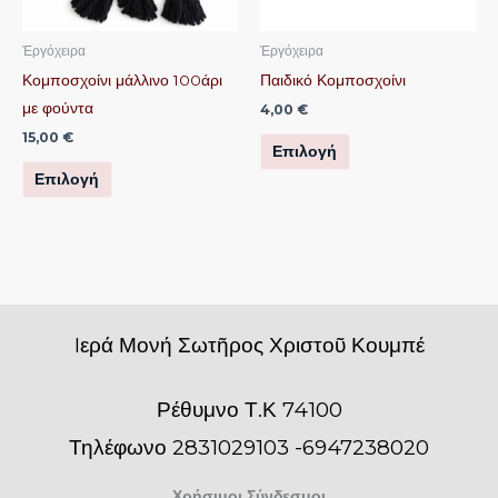
επιλογές
επιλογές
μπορούν
μπορούν
Ἐργόχειρα
Ἐργόχειρα
να
να
Κομποσχοίνι μάλλινο 100άρι
Παιδικό Κομποσχοίνι
επιλεγούν
επιλεγούν
με φούντα
4,00
€
στη
στη
15,00
€
Επιλογή
σελίδα
σελίδα
Επιλογή
του
του
προϊόντος
προϊόντος
Iερά Μονή Σωτῆρος Χριστοῦ Κουμπέ
Ρέθυμνο Τ.Κ 74100
Τηλέφωνο 2831029103 -6947238020
Χρήσιμοι Σύνδεσμοι