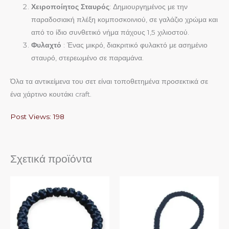
Χειροποίητος Σταυρός
: Δημιουργημένος με την
παραδοσιακή πλέξη κομποσκοινιού, σε γαλάζιο χρώμα και
από το ίδιο συνθετικό νήμα πάχους 1,5 χιλιοστού.
Φυλαχτό
: Ένας μικρό, διακριτικό φυλακτό με ασημένιο
σταυρό, στερεωμένο σε παραμάνα.
Όλα τα αντικείμενα του σετ είναι τοποθετημένα προσεκτικά σε
ένα χάρτινο κουτάκι craft.
Post Views:
198
Σχετικά προϊόντα
Αυτό
Αυτό
το
το
προϊόν
προϊόν
έχει
έχει