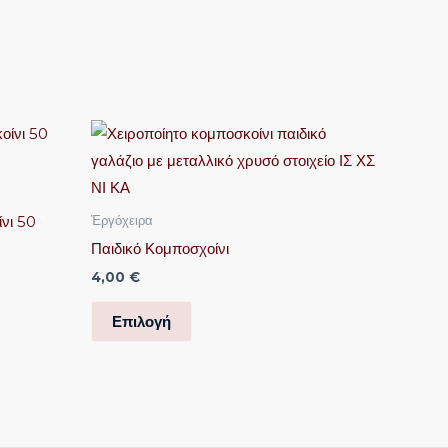
Αυτό
το
προϊόν
έχει
νι 50
Ἐργόχειρα
πολλαπλές
Παιδικό Κομποσχοίνι
παραλλαγές.
4,00
€
Οι
επιλογές
Επιλογή
μπορούν
να
επιλεγούν
στη