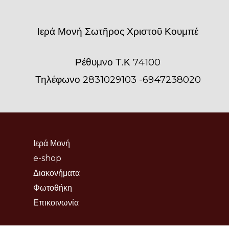
σελίδα
του
Iερά Μονή Σωτῆρος Χριστοῦ Κουμπέ
προϊόντος
Ρέθυμνο Τ.Κ 74100
Τηλέφωνο 2831029103 -6947238020
Ιερά Μονή
e-shop
Διακονήματα
Φωτοθήκη
Επικοινωνία