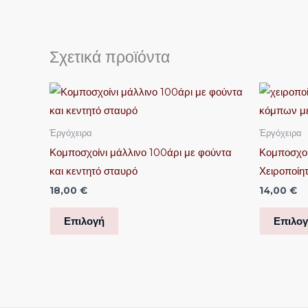
Σχετικά προϊόντα
Αυτό
το
προϊόν
Ἐργόχειρα
Ἐργόχειρα
έχει
Κομποσχοίνι μάλλινο 100άρι με φούντα
Κομποσχοί
πολλαπλές
και κεντητό σταυρό
Χειροποίη
παραλλαγές.
18,00
€
14,00
€
Οι
επιλογές
Επιλογή
Επιλο
μπορούν
να
επιλεγούν
στη