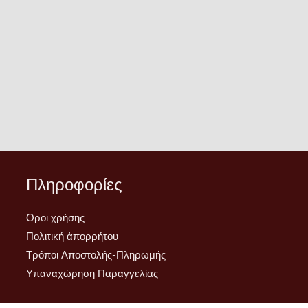
σελίδα
σελίδα
του
του
προϊόντος
προϊόντος
Πληροφορίες
Οροι χρήσης
Πολιτική ἀπορρήτου
Τρόποι Αποστολής-Πληρωμής
Υπαναχώρηση Παραγγελίας