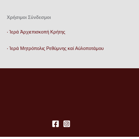
σελίδα
του
Χρήσιμοι Σύνδεσμοι
προϊόντος
• Ἱερά Ἀρχιεπισκοπή Κρήτης
• Ἱερά Μητρόπολις Ρεθύμνης καί Αὐλοποτάμου