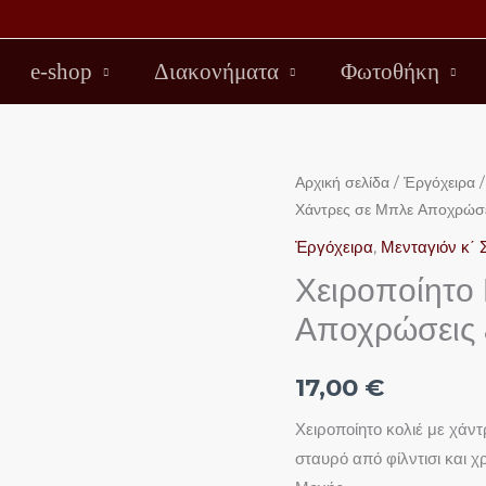
e-shop
Διακονήματα
Φωτοθήκη
Χειροποίητο
Αρχική σελίδα
/
Ἐργόχειρα
Χάντρες σε Μπλε Αποχρώσει
Κολιέ
με
Ἐργόχειρα
,
Μενταγιόν κ΄ 
Χάντρες
Χειροποίητο 
σε
Αποχρώσεις 
Μπλε
Αποχρώσεις
17,00
€
&
Σταυρός
Χειροποίητο κολιέ με χάν
Φίλντισι
σταυρό από φίλντισι και 
ποσότητα