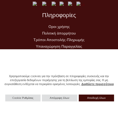
Πληροφορίες
Οροι χρήσης
Πολιτική ἀπορρήτου
Τρόποι Αποστολής-Πληρωμής
Υπαναχώρηση Παραγγελίας
Χρησιμοποιούμε cookies για την πρόσβαση σε πληροφορίες συσκευής και την
επεξεργασία δεδομένων περιήγησης για τη βελτίωση της εμπειρίας σας. Η μη
συγκατάθεση ενδέχεται να περιορίσει ορισμένες λειτουργίες.
Διαβάστε περισσότερα
Copyright © 2026 - Ιερά Μονή Σωτήρος
Cookie Ρυθμίσεις
Απόρριψη όλων
Αποδοχή όλων
Withdraw from contract