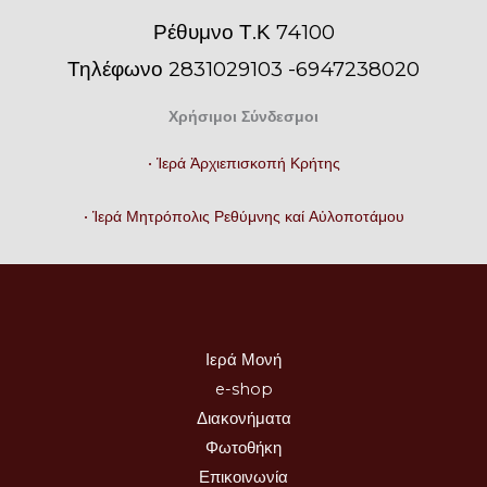
Ρέθυμνο Τ.Κ 74100
Τηλέφωνο 2831029103 -6947238020
Χρήσιμοι Σύνδεσμοι
• Ἱερά Ἀρχιεπισκοπή Κρήτης
• Ἱερά Μητρόπολις Ρεθύμνης καί Αὐλοποτάμου
Ιερά Μονή
e-shop
Διακονήματα
Φωτοθήκη
Επικοινωνία