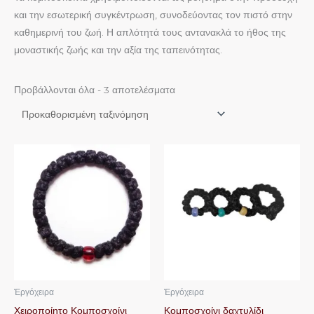
και την εσωτερική συγκέντρωση, συνοδεύοντας τον πιστό στην
καθημερινή του ζωή. Η απλότητά τους αντανακλά το ήθος της
μοναστικής ζωής και την αξία της ταπεινότητας.
Προβάλλονται όλα - 3 αποτελέσματα
Αυτό
Αυτό
το
το
προϊόν
προϊόν
έχει
έχει
πολλαπλές
πολλαπλές
παραλλαγές.
παραλλαγές.
Οι
Οι
επιλογές
επιλογές
μπορούν
μπορούν
Ἐργόχειρα
Ἐργόχειρα
να
να
Χειροποίητο Κομποσχοίνι
Κομποσχοίνι δαχτυλίδι