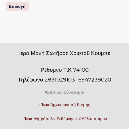
σελίδα
Επιλογή
του
προϊόντος
Iερά Μονή Σωτῆρος Χριστοῦ Κουμπέ
Ρέθυμνο Τ.Κ 74100
Τηλέφωνο 2831029103 -6947238020
Χρήσιμοι Σύνδεσμοι
• Ἱερά Ἀρχιεπισκοπή Κρήτης
• Ἱερά Μητρόπολις Ρεθύμνης καί Αὐλοποτάμου