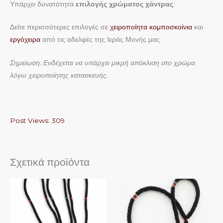
Υπάρχει δυνατότητα
επιλογής χρώματος χάντρας
.
Δείτε περισσότερες επιλογές σε
χειροποίητα κομποσκοίνια
και
εργόχειρα
από τις αδελφές της Ιεράς Μονής μας.
Σημείωση: Ενδέχεται να υπάρχει μικρή απόκλιση στο χρώμα
λόγω χειροποίητης κατασκευής.
Post Views:
309
Σχετικά προϊόντα
Αυτό
Αυτό
το
το
προϊόν
προϊόν
έχει
έχει