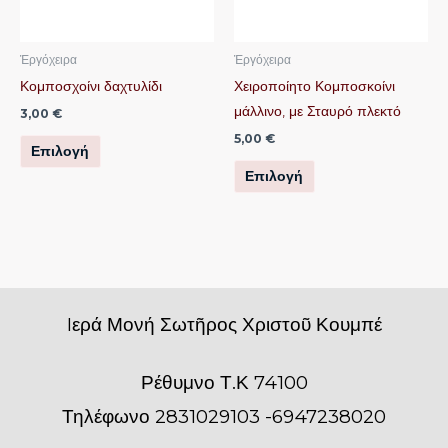
Οι
Οι
επιλογές
επιλογές
μπορούν
μπορούν
Ἐργόχειρα
Ἐργόχειρα
να
να
Κομποσχοίνι δαχτυλίδι
Χειροποίητο Κομποσκοίνι
επιλεγούν
επιλεγούν
μάλλινο, με Σταυρό πλεκτό
3,00
€
στη
στη
5,00
€
Επιλογή
σελίδα
σελίδα
Επιλογή
του
του
προϊόντος
προϊόντος
Iερά Μονή Σωτῆρος Χριστοῦ Κουμπέ
Ρέθυμνο Τ.Κ 74100
Τηλέφωνο 2831029103 -6947238020