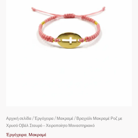
Μοναστηριακό
ποσότητα
Αρχική σελίδα
/
Ἐργόχειρα
/
Μακραμέ
/ Βραχιόλι Μακραμέ Ροζ με
Χρυσό Οβάλ Σταυρό – Χειροποίητο Μοναστηριακό
Ἐργόχειρα
,
Μακραμέ