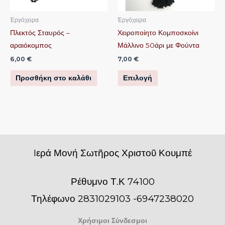
επιλογές
μπορούν
Ἐργόχειρα
Ἐργόχειρα
να
Πλεκτός Σταυρός –
Χειροποίητο Κομποσκοίνι
επιλεγούν
αραιόκομπος
Μάλλινο 50άρι με Φούντα
στη
6,00
€
7,00
€
σελίδα
Προσθήκη στο καλάθι
Επιλογή
του
προϊόντος
Iερά Μονή Σωτῆρος Χριστοῦ Κουμπέ
Ρέθυμνο Τ.Κ 74100
Τηλέφωνο 2831029103 -6947238020
Χρήσιμοι Σύνδεσμοι