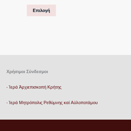
παραλλαγές.
Οι
Επιλογή
επιλογές
μπορούν
να
επιλεγούν
στη
σελίδα
του
Χρήσιμοι Σύνδεσμοι
προϊόντος
• Ἱερά Ἀρχιεπισκοπή Κρήτης
• Ἱερά Μητρόπολις Ρεθύμνης καί Αὐλοποτάμου