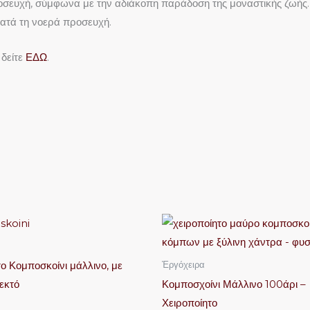
ροσευχή, σύμφωνα με την αδιάκοπη παράδοση της μοναστικής ζωής.
κατά τη νοερά προσευχή.
 δείτε
ΕΔΩ
.
Αυτό
Αυτό
το
το
προϊόν
προϊόν
ο Κομποσκοίνι μάλλινο, με
Ἐργόχειρα
έχει
έχει
εκτό
Κομποσχοίνι Μάλλινο 100άρι –
πολλαπλές
πολλαπλές
Χειροποίητο