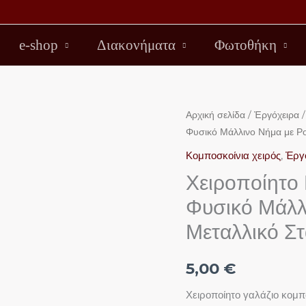
e-shop
Διακονήματα
Φωτοθήκη
Χειροποίητο
Αρχική σελίδα
/
Ἐργόχειρα
Φυσικό Μάλλινο Νήμα με Ρο
Κομποσκοίνι
Γαλάζιο
Κομποσκοίνια χειρός
,
Ἐργ
–
Χειροποίητο 
Φυσικό
Φυσικό Μάλλ
Μάλλινο
Μεταλλικό Σ
Νήμα
με
Ροζ
5,00
€
Χάντρες
Χειροποίητο γαλάζιο κομπ
&