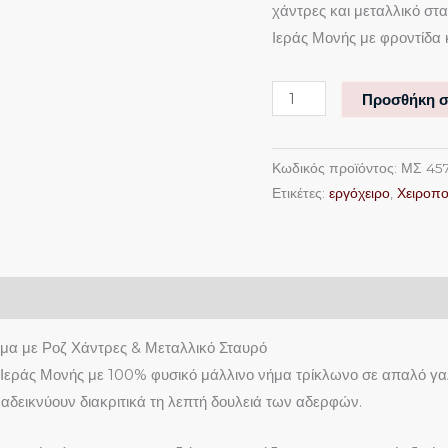
χάντρες και μεταλλικό στα
Μεταλλικό
Ιεράς Μονής με φροντίδα 
Σταυρό
ποσότητα
Προσθήκη σ
Κωδικός προϊόντος:
ΜΣ 45
Ετικέτες:
εργόχειρο
,
Χειροπο
ήμα με Ροζ Χάντρες & Μεταλλικό Σταυρό
ς Ιεράς Μονής με 100% φυσικό μάλλινο νήμα τρίκλωνο σε απαλό γ
ναδεικνύουν διακριτικά τη λεπτή δουλειά των αδερφών.