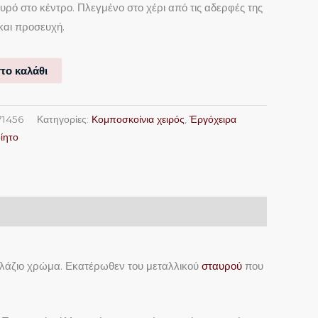
υρό στο κέντρο. Πλεγμένο στο χέρι από τις αδερφές της
και προσευχή.
το καλάθι
71456
Κατηγορίες:
Κομποσκοίνια χειρός
,
Ἐργόχειρα
ίητο
αλάζιο χρώμα. Εκατέρωθεν του μεταλλικού
σταυρού
που