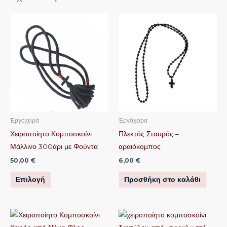
Αυτό
το
προϊόν
έχει
πολλαπλές
παραλλαγές.
Οι
επιλογές
μπορούν
Ἐργόχειρα
Ἐργόχειρα
να
Χειροποίητο Κομποσκοίνι
Πλεκτός Σταυρός –
επιλεγούν
Μάλλινο 300άρι με Φούντα
αραιόκομπος
στη
50,00
€
6,00
€
σελίδα
Επιλογή
Προσθήκη στο καλάθι
του
προϊόντος
Αυτό
Αυτό
το
το