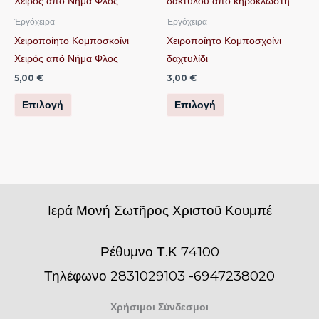
προϊόν
προϊόν
Ἐργόχειρα
Ἐργόχειρα
έχει
έχει
Χειροποίητο Κομποσκοίνι
Χειροποίητο Κομποσχοίνι
πολλαπλές
πολλαπλές
Χειρός από Νήμα Φλος
δαχτυλίδι
παραλλαγές.
παραλλαγές.
5,00
€
3,00
€
Οι
Οι
Επιλογή
Επιλογή
επιλογές
επιλογές
μπορούν
μπορούν
να
να
επιλεγούν
επιλεγούν
στη
στη
σελίδα
σελίδα
Iερά Μονή Σωτῆρος Χριστοῦ Κουμπέ
του
του
προϊόντος
προϊόντος
Ρέθυμνο Τ.Κ 74100
Τηλέφωνο 2831029103 -6947238020
Χρήσιμοι Σύνδεσμοι