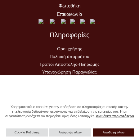
Φωτοθήκη
Επικοινωνία
Πληροφορίες
Οροι χρήσης
Πολιτική ἀπορρήτου
Τρόποι Αποστολής-Πληρωμής
Υπαναχώρηση Παραγγελίας
Χρησιμοποιούμε cookies για την πρόσβαση σε πληροφορίες συσκευής και την
επεξεργασία δεδομένων περιήγησης για τη βελτίωση της εμπειρίας σας. Η μη
συγκατάθεση ενδέχεται να περιορίσει ορισμένες λειτουργίες.
Διαβάστε περισσότερα
Copyright © 2026 - Ιερά Μονή Σωτήρος
Cookie Ρυθμίσεις
Απόρριψη όλων
Αποδοχή όλων