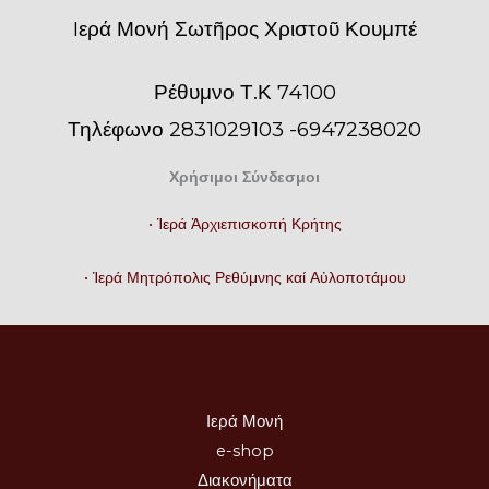
Iερά Μονή Σωτῆρος Χριστοῦ Κουμπέ
Ρέθυμνο Τ.Κ 74100
Τηλέφωνο 2831029103 -6947238020
Χρήσιμοι Σύνδεσμοι
• Ἱερά Ἀρχιεπισκοπή Κρήτης
• Ἱερά Μητρόπολις Ρεθύμνης καί Αὐλοποτάμου
Ιερά Μονή
e-shop
Διακονήματα