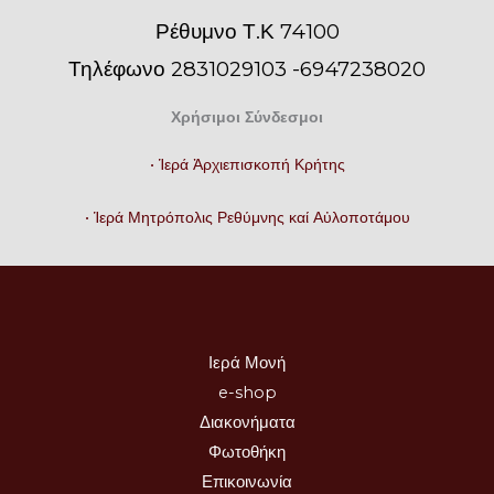
Ρέθυμνο Τ.Κ 74100
Τηλέφωνο 2831029103 -6947238020
Χρήσιμοι Σύνδεσμοι
• Ἱερά Ἀρχιεπισκοπή Κρήτης
• Ἱερά Μητρόπολις Ρεθύμνης καί Αὐλοποτάμου
Ιερά Μονή
e-shop
Διακονήματα
Φωτοθήκη
Επικοινωνία