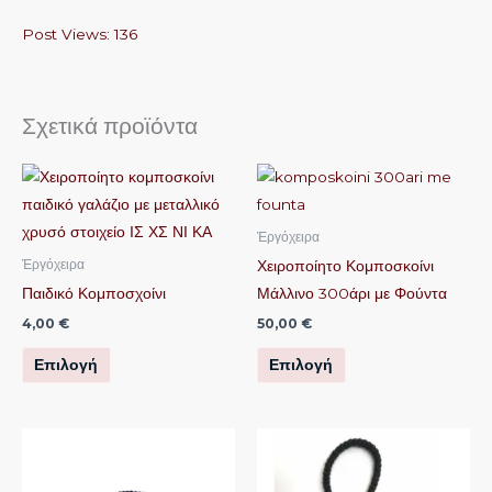
Post Views:
136
Σχετικά προϊόντα
Αυτό
Αυτό
το
το
προϊόν
προϊόν
Ἐργόχειρα
έχει
έχει
Χειροποίητο Κομποσκοίνι
Ἐργόχειρα
πολλαπλές
πολλαπλές
Παιδικό Κομποσχοίνι
Μάλλινο 300άρι με Φούντα
παραλλαγές.
παραλλαγές.
4,00
€
50,00
€
Οι
Οι
Επιλογή
Επιλογή
επιλογές
επιλογές
μπορούν
μπορούν
να
να
Αυτό
Αυτό
επιλεγούν
επιλεγούν
το
το
στη
στη