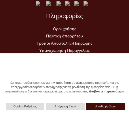
Πληροφορίες
Οροι χρήσης
Πολιτική ἀπορρήτου
Τρόποι Αποστολής-Πληρωμής
Υπαναχώρηση Παραγγελίας
Χρησιμοποιούμε cookies για την πρόσβαση σε πληροφορίες συσκευής και την
επεξεργασία δεδομένων περιήγησης για τη βελτίωση της εμπειρίας σας. Η μη
συγκατάθεση ενδέχεται να περιορίσει ορισμένες λειτουργίες.
Διαβάστε περισσότερα
Copyright © 2026 - Ιερά Μονή Σωτήρος
Cookie Ρυθμίσεις
Απόρριψη όλων
Αποδοχή όλων
Withdraw from contract