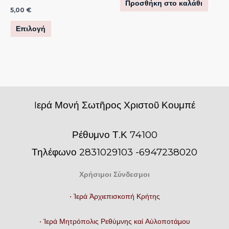
Προσθήκη στο καλάθι
παραλλαγές.
5,00
€
Οι
Επιλογή
επιλογές
μπορούν
να
επιλεγούν
στη
σελίδα
Iερά Μονή Σωτῆρος Χριστοῦ Κουμπέ
του
προϊόντος
Ρέθυμνο Τ.Κ 74100
Τηλέφωνο 2831029103 -6947238020
Χρήσιμοι Σύνδεσμοι
• Ἱερά Ἀρχιεπισκοπή Κρήτης
• Ἱερά Μητρόπολις Ρεθύμνης καί Αὐλοποτάμου