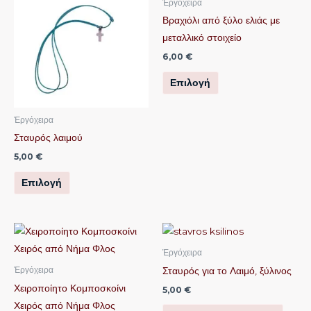
Ἐργόχειρα
προϊόν
προϊόν
Βραχιόλι από ξύλο ελιάς με
έχει
έχει
μεταλλικό στοιχείο
πολλαπλές
πολλαπλές
6,00
€
παραλλαγές.
παραλλαγές.
Επιλογή
Οι
Οι
επιλογές
επιλογές
μπορούν
μπορούν
Ἐργόχειρα
να
να
Σταυρός λαιμού
επιλεγούν
επιλεγούν
5,00
€
στη
στη
Επιλογή
σελίδα
σελίδα
του
του
προϊόντος
προϊόντος
Αυτό
το
Ἐργόχειρα
προϊόν
Σταυρός για το Λαιμό, ξύλινος
Ἐργόχειρα
έχει
Χειροποίητο Κομποσκοίνι
5,00
€
πολλαπλές
Χειρός από Νήμα Φλος