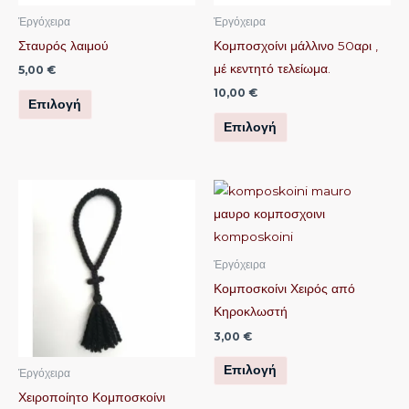
μπορούν
μπορούν
Ἐργόχειρα
Ἐργόχειρα
να
να
Σταυρός λαιμού
Κομποσχοίνι μάλλινο 50αρι ,
επιλεγούν
επιλεγούν
μέ κεντητό τελείωμα.
5,00
€
στη
στη
10,00
€
Επιλογή
σελίδα
σελίδα
Επιλογή
του
του
προϊόντος
προϊόντος
Αυτό
Αυτό
το
το
προϊόν
προϊόν
έχει
έχει
Ἐργόχειρα
πολλαπλές
πολλαπλές
Κομποσκοίνι Χειρός από
παραλλαγές.
παραλλαγές.
Κηροκλωστή
Οι
Οι
3,00
€
επιλογές
επιλογές
Επιλογή
μπορούν
μπορούν
Ἐργόχειρα
να
να
Χειροποίητο Κομποσκοίνι