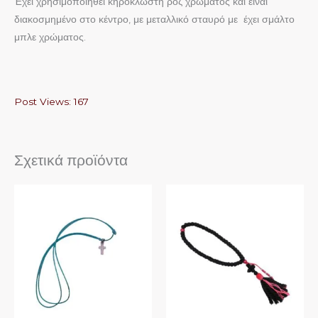
Έχει χρησιμοποιηθεί κηροκλωστή ροζ χρώματος και είναι
διακοσμημένο στο κέντρο, με μεταλλικό σταυρό με έχει σμάλτο
μπλε χρώματος.
Post Views:
167
Σχετικά προϊόντα
Αυτό
Αυτό
το
το
προϊόν
προϊόν
έχει
έχει
πολλαπλές
πολλαπλές
παραλλαγές.
παραλλαγές.
Οι
Οι
επιλογές
επιλογές