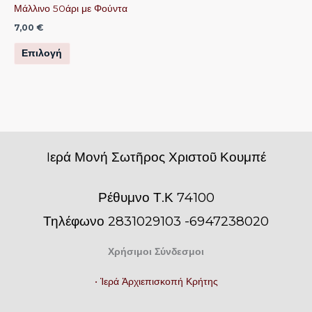
επιλεγούν
επιλεγούν
Μάλλινο 50άρι με Φούντα
στη
στη
7,00
€
σελίδα
σελίδα
Επιλογή
του
του
προϊόντος
προϊόντος
Iερά Μονή Σωτῆρος Χριστοῦ Κουμπέ
Ρέθυμνο Τ.Κ 74100
Τηλέφωνο 2831029103 -6947238020
Χρήσιμοι Σύνδεσμοι
• Ἱερά Ἀρχιεπισκοπή Κρήτης