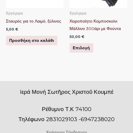
επιλογές
μπορούν
Ἐργόχειρα
Ἐργόχειρα
να
Σταυρός για το Λαιμό, ξύλινος
Χειροποίητο Κομποσκοίνι
επιλεγούν
Μάλλινο 300άρι με Φούντα
5,00
€
στη
50,00
€
Προσθήκη στο καλάθι
σελίδα
Επιλογή
του
προϊόντος
Iερά Μονή Σωτῆρος Χριστοῦ Κουμπέ
Ρέθυμνο Τ.Κ 74100
Τηλέφωνο 2831029103 -6947238020
Χρήσιμοι Σύνδεσμοι