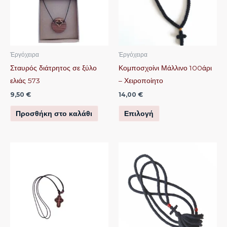
πολλαπλές
παραλλαγές.
Οι
επιλογές
μπορούν
Ἐργόχειρα
Ἐργόχειρα
να
Σταυρός διάτρητος σε ξύλο
Κομποσχοίνι Μάλλινο 100άρι
επιλεγούν
ελιάς 573
– Χειροποίητο
στη
9,50
€
14,00
€
σελίδα
Προσθήκη στο καλάθι
Επιλογή
του
προϊόντος
Αυτό
το
προϊόν
έχει
πολλαπλές
παραλλαγές.
Οι