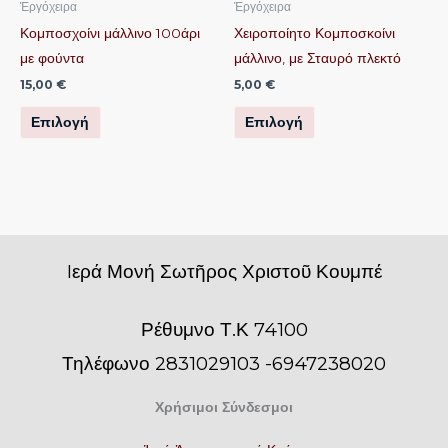
μπορούν
μπορούν
Ἐργόχειρα
Ἐργόχειρα
να
να
Κομποσχοίνι μάλλινο 100άρι
Χειροποίητο Κομποσκοίνι
επιλεγούν
επιλεγούν
με φούντα
μάλλινο, με Σταυρό πλεκτό
στη
στη
15,00
€
5,00
€
σελίδα
σελίδα
Επιλογή
Επιλογή
του
του
προϊόντος
προϊόντος
Iερά Μονή Σωτῆρος Χριστοῦ Κουμπέ
Ρέθυμνο Τ.Κ 74100
Τηλέφωνο 2831029103 -6947238020
Χρήσιμοι Σύνδεσμοι