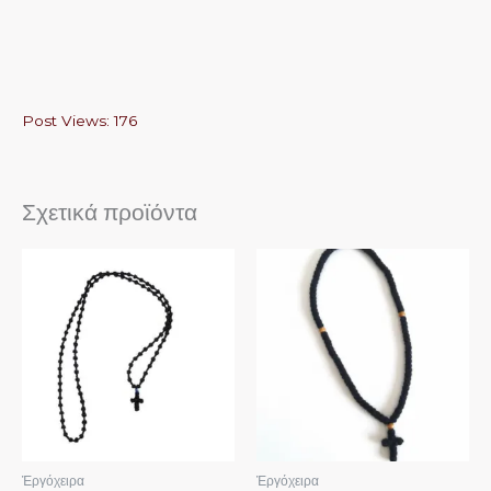
Post Views:
176
Σχετικά προϊόντα
Αυτό
το
προϊόν
έχει
πολλαπλές
παραλλαγές.
Οι
επιλογές
μπορούν
Ἐργόχειρα
Ἐργόχειρα