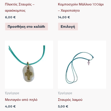
να
Πλεκτός Σταυρός –
Κομποσχοίνι Μάλλινο 100άρι
επιλεγούν
αραιόκομπος
– Χειροποίητο
στη
6,00
€
14,00
€
σελίδα
Προσθήκη στο καλάθι
Επιλογή
του
προϊόντος
Αυτό
Αυτό
το
το
προϊόν
προϊόν
έχει
έχει
πολλαπλές
πολλαπλές
παραλλαγές.
παραλλαγές.
Οι
Οι
επιλογές
επιλογές
μπορούν
μπορούν
Ἐργόχειρα
Ἐργόχειρα
να
να
Μενταγιόν από πηλό
Σταυρός λαιμού
επιλεγούν
επιλεγούν
4,00
€
5,00
€