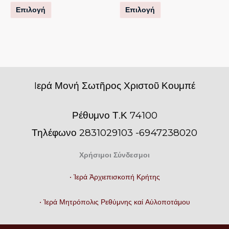
στη
στη
Επιλογή
Επιλογή
σελίδα
σελίδα
του
του
προϊόντος
προϊόντος
Iερά Μονή Σωτῆρος Χριστοῦ Κουμπέ
Ρέθυμνο Τ.Κ 74100
Τηλέφωνο 2831029103 -6947238020
Χρήσιμοι Σύνδεσμοι
• Ἱερά Ἀρχιεπισκοπή Κρήτης
• Ἱερά Μητρόπολις Ρεθύμνης καί Αὐλοποτάμου