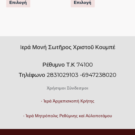
Επιλογή
Επιλογή
του
του
προϊόντος
προϊόντος
Iερά Μονή Σωτῆρος Χριστοῦ Κουμπέ
Ρέθυμνο Τ.Κ 74100
Τηλέφωνο 2831029103 -6947238020
Χρήσιμοι Σύνδεσμοι
• Ἱερά Ἀρχιεπισκοπή Κρήτης
• Ἱερά Μητρόπολις Ρεθύμνης καί Αὐλοποτάμου