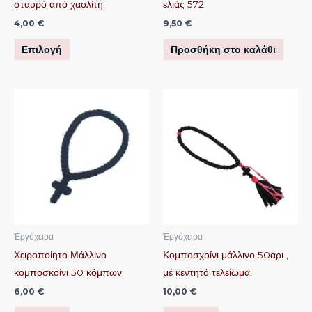
σταυρό από χαολίτη
ελιάς 572
πολλαπλές
4,00
€
9,50
€
παραλλαγές.
Επιλογή
Προσθήκη στο καλάθι
Οι
επιλογές
μπορούν
Αυτό
Αυτό
να
το
το
επιλεγούν
προϊόν
προϊόν
στη
έχει
έχει
σελίδα
πολλαπλές
πολλαπλές
του
παραλλαγές.
παραλλαγές.
προϊόντος
Οι
Οι
επιλογές
επιλογές
μπορούν
μπορούν
Ἐργόχειρα
Ἐργόχειρα
να
να
Χειροποίητο Μάλλινο
Κομποσχοίνι μάλλινο 50αρι ,
επιλεγούν
επιλεγούν
κομποσκοίνι 50 κόμπων
μέ κεντητό τελείωμα.
στη
στη
6,00
€
10,00
€
σελίδα
σελίδα