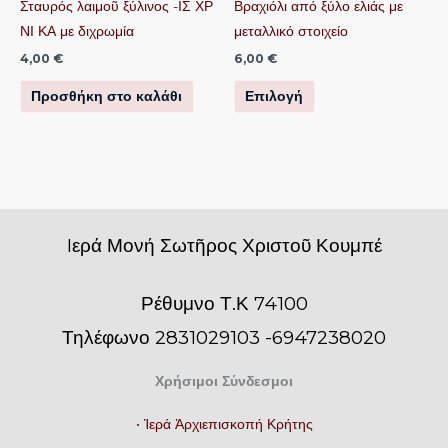
να
Σταυρός λαιμοῦ ξύλινος -ΙΣ ΧΡ
Βραχιόλι από ξύλο ελιάς με
επιλεγούν
ΝΙ ΚΑ με διχρωμία
μεταλλικό στοιχείο
στη
4,00
€
6,00
€
σελίδα
Προσθήκη στο καλάθι
Επιλογή
του
προϊόντος
Iερά Μονή Σωτῆρος Χριστοῦ Κουμπέ
Ρέθυμνο Τ.Κ 74100
Τηλέφωνο 2831029103 -6947238020
Χρήσιμοι Σύνδεσμοι
• Ἱερά Ἀρχιεπισκοπή Κρήτης