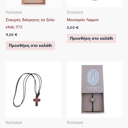
Ἐργόχειρα
Ἐργόχειρα
Σταυρός διάτρητος σε ξύλο
Μενταγιόν Λαιμού
ελιάς 572
5,00
€
9,50
€
Προσθήκη στο καλάθι
Προσθήκη στο καλάθι
Αυτό
το
προϊόν
έχει
πολλαπλές
παραλλαγές.
Οι
επιλογές
μπορούν
Ἐργόχειρα
Ἐργόχειρα