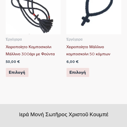
έχει
έχει
πολλαπλές
πολλαπλές
παραλλαγές.
παραλλαγές.
Οι
Οι
επιλογές
επιλογές
μπορούν
μπορούν
Ἐργόχειρα
Ἐργόχειρα
να
να
Χειροποίητο Κομποσκοίνι
Χειροποίητο Μάλλινο
επιλεγούν
επιλεγούν
Μάλλινο 300άρι με Φούντα
κομποσκοίνι 50 κόμπων
στη
στη
50,00
€
6,00
€
σελίδα
σελίδα
Επιλογή
Επιλογή
του
του
προϊόντος
προϊόντος
Iερά Μονή Σωτῆρος Χριστοῦ Κουμπέ