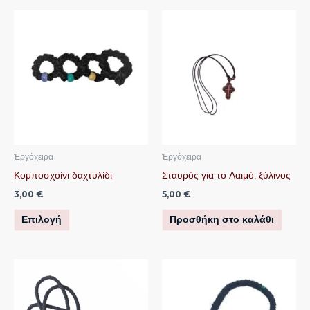
Αυτό
το
προϊόν
έχει
πολλαπλές
παραλλαγές.
Οι
επιλογές
μπορούν
Ἐργόχειρα
Ἐργόχειρα
να
Κομποσχοίνι δαχτυλίδι
Σταυρός για το Λαιμό, ξύλινος
επιλεγούν
3,00
€
5,00
€
στη
Επιλογή
Προσθήκη στο καλάθι
σελίδα
του
προϊόντος
Αυτό
Αυτό
το
το
προϊόν
προϊόν