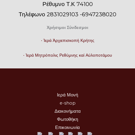
Ρέθυμνο Τ.Κ 74100
Τηλέφωνο 2831029103 -6947238020
Χρήσιμοι Σύνδεσμοι
• Ἱερά Ἀρχιεπισκοπή Κρήτης
• Ἱερά Μητρόπολις Ρεθύμνης καί Αὐλοποτάμου
Ιερά Μονή
e-shop
Διακονήματα
Φωτοθήκη
Επικοινωνία