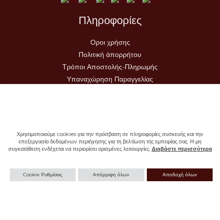
Πληροφορίες
Οροι χρήσης
Πολιτική ἀπορρήτου
Τρόποι Αποστολής-Πληρωμής
Υπαναχώρηση Παραγγελίας
Χρησιμοποιούμε cookies για την πρόσβαση σε πληροφορίες συσκευής και την
επεξεργασία δεδομένων περιήγησης για τη βελτίωση της εμπειρίας σας. Η μη
συγκατάθεση ενδέχεται να περιορίσει ορισμένες λειτουργίες.
Διαβάστε περισσότερα
Copyright © 2026 - Ιερά Μονή Σωτήρος
Cookie Ρυθμίσεις
Απόρριψη όλων
Αποδοχή όλων
Withdraw from contract