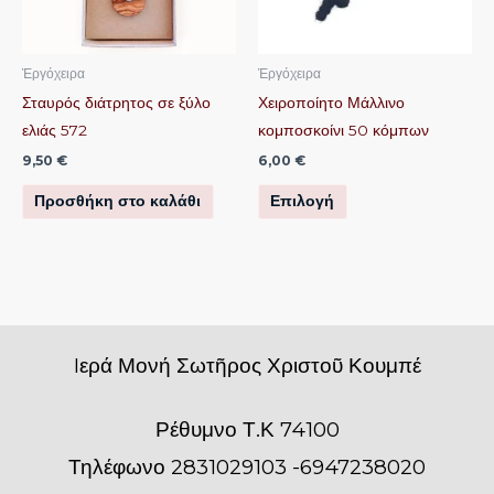
Οι
επιλογές
μπορούν
Ἐργόχειρα
Ἐργόχειρα
να
Σταυρός διάτρητος σε ξύλο
Χειροποίητο Μάλλινο
επιλεγούν
ελιάς 572
κομποσκοίνι 50 κόμπων
στη
9,50
€
6,00
€
σελίδα
Προσθήκη στο καλάθι
Επιλογή
του
προϊόντος
Iερά Μονή Σωτῆρος Χριστοῦ Κουμπέ
Ρέθυμνο Τ.Κ 74100
Τηλέφωνο 2831029103 -6947238020