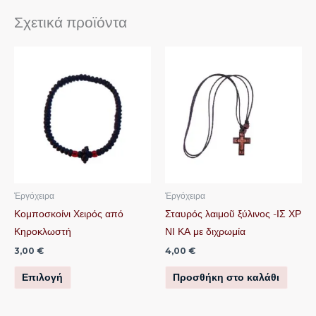
Σχετικά προϊόντα
Αυτό
το
προϊόν
έχει
πολλαπλές
παραλλαγές.
Οι
επιλογές
μπορούν
Ἐργόχειρα
Ἐργόχειρα
να
Κομποσκοίνι Χειρός από
Σταυρός λαιμοῦ ξύλινος -ΙΣ ΧΡ
επιλεγούν
Κηροκλωστή
ΝΙ ΚΑ με διχρωμία
στη
3,00
€
4,00
€
σελίδα
Επιλογή
Προσθήκη στο καλάθι
του
προϊόντος