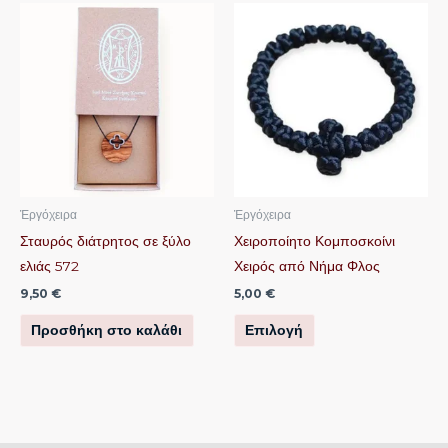
Αυτό
το
προϊόν
έχει
πολλαπλές
παραλλαγές.
Οι
επιλογές
μπορούν
Ἐργόχειρα
Ἐργόχειρα
να
Σταυρός διάτρητος σε ξύλο
Χειροποίητο Κομποσκοίνι
επιλεγούν
ελιάς 572
Χειρός από Νήμα Φλος
στη
9,50
€
5,00
€
σελίδα
Προσθήκη στο καλάθι
Επιλογή
του
προϊόντος