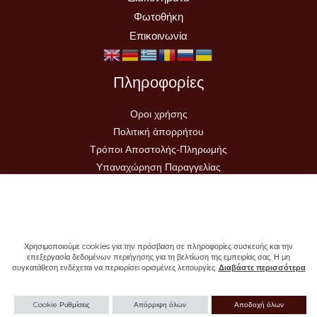
Φωτοθήκη
Επικοινωνία
Πληροφορίες
Οροι χρήσης
Πολιτική ἀπορρήτου
Τρόποι Αποστολής-Πληρωμής
Υπαναχώρηση Παραγγελίας
Χρησιμοποιούμε cookies για την πρόσβαση σε πληροφορίες συσκευής και την
επεξεργασία δεδομένων περιήγησης για τη βελτίωση της εμπειρίας σας. Η μη
συγκατάθεση ενδέχεται να περιορίσει ορισμένες λειτουργίες.
Διαβάστε περισσότερα
Copyright © 2026 - Ιερά Μονή Σωτήρος
Cookie Ρυθμίσεις
Απόρριψη όλων
Αποδοχή όλων