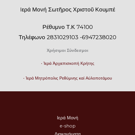
Iερά Μονή Σωτῆρος Χριστοῦ Κουμπέ
Ρέθυμνο Τ.Κ 74100
Τηλέφωνο 2831029103 -6947238020
Χρήσιμοι Σύνδεσμοι
• Ἱερά Ἀρχιεπισκοπή Κρήτης
• Ἱερά Μητρόπολις Ρεθύμνης καί Αὐλοποτάμου
Ιερά Μονή
e-shop
Διακονήματα