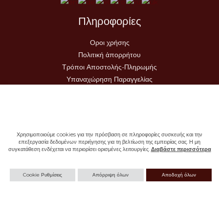
Πληροφορίες
Οροι χρήσης
Πολιτική ἀπορρήτου
Τρόποι Αποστολής-Πληρωμής
Υπαναχώρηση Παραγγελίας
Χρησιμοποιούμε cookies για την πρόσβαση σε πληροφορίες συσκευής και την
επεξεργασία δεδομένων περιήγησης για τη βελτίωση της εμπειρίας σας. Η μη
συγκατάθεση ενδέχεται να περιορίσει ορισμένες λειτουργίες.
Διαβάστε περισσότερα
Copyright © 2026 - Ιερά Μονή Σωτήρος
Cookie Ρυθμίσεις
Απόρριψη όλων
Αποδοχή όλων
Withdraw from contract