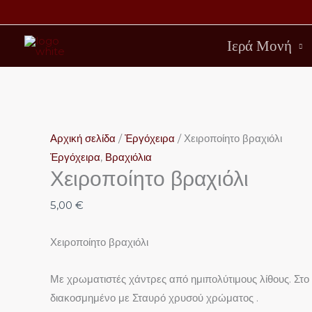
Μετάβαση
στο
Ιερά Μονή
περιεχόμενο
Χειροποίητο
Αυτό
Αυτό
βραχιόλι
το
το
Αρχική σελίδα
/
Ἐργόχειρα
/ Χειροποίητο βραχιόλι
ποσότητα
προϊόν
προϊόν
Ἐργόχειρα
,
Βραχιόλια
Χειροποίητο βραχιόλι
έχει
έχει
πολλαπλές
πολλαπλές
5,00
€
παραλλαγές.
παραλλαγές.
Οι
Οι
Χειροποίητο βραχιόλι
επιλογές
επιλογές
μπορούν
μπορούν
Με χρωματιστές χάντρες από ημιπολύτιμους λίθους. Στο 
να
να
διακοσμημένο με Σταυρό χρυσού χρώματος .
επιλεγούν
επιλεγούν