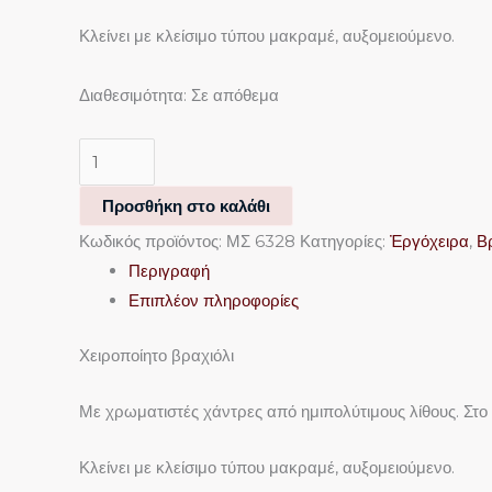
στη
στη
Κλείνει με κλείσιμο τύπου μακραμέ, αυξομειούμενο.
σελίδα
σελίδα
του
του
Διαθεσιμότητα:
Σε απόθεμα
προϊόντος
προϊόντος
Προσθήκη στο καλάθι
Κωδικός προϊόντος:
ΜΣ 6328
Κατηγορίες:
Ἐργόχειρα
,
Β
Περιγραφή
Επιπλέον πληροφορίες
Χειροποίητο βραχιόλι
Με χρωματιστές χάντρες από ημιπολύτιμους λίθους. Στο
Κλείνει με κλείσιμο τύπου μακραμέ, αυξομειούμενο.