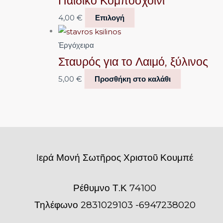
Παιδικό Κομποσχοίνι
4,00
€
Επιλογή
Ἐργόχειρα
Σταυρός για το Λαιμό, ξύλινος
5,00
€
Προσθήκη στο καλάθι
Iερά Μονή Σωτῆρος Χριστοῦ Κουμπέ
Ρέθυμνο Τ.Κ 74100
Τηλέφωνο 2831029103 -6947238020