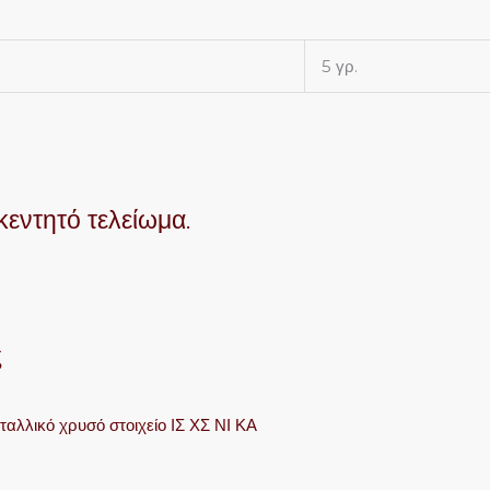
5 γρ.
κεντητό τελείωμα.
ς