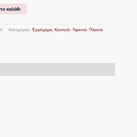
το καλάθι
81
Κατηγορίες:
Ἐργόχειρα
,
Κεντητά -Υφαντά- Πλεκτά