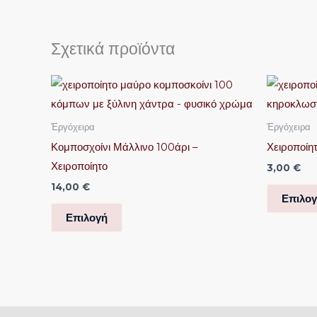
Σχετικά προϊόντα
Αυτό
το
προϊόν
Ἐργόχειρα
Ἐργόχειρα
έχει
Κομποσχοίνι Μάλλινο 100άρι –
Χειροποίητ
πολλαπλές
Χειροποίητο
3,00
€
παραλλαγές.
14,00
€
Οι
Επιλο
επιλογές
Επιλογή
μπορούν
να
επιλεγούν
στη
σελίδα