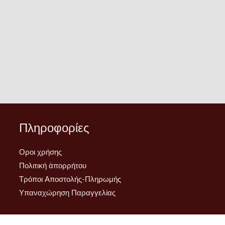
του
του
προϊόντος
προϊόντος
Πληροφορίες
Οροι χρήσης
Πολιτική ἀπορρήτου
Τρόποι Αποστολής-Πληρωμής
Υπαναχώρηση Παραγγελίας