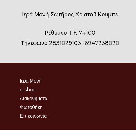
του
Iερά Μονή Σωτῆρος Χριστοῦ Κουμπέ
προϊόντος
Ρέθυμνο Τ.Κ 74100
Τηλέφωνο 2831029103 -6947238020
Ιερά Μονή
e-shop
Διακονήματα
Φωτοθήκη
Επικοινωνία