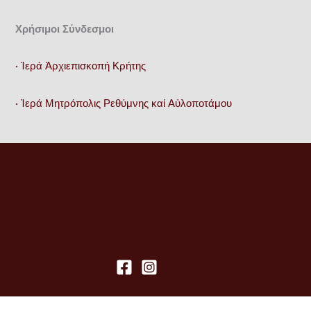
Χρήσιμοι Σύνδεσμοι
• Ἱερά Ἀρχιεπισκοπή Κρήτης
• Ἱερά Μητρόπολις Ρεθύμνης καί Αὐλοποτάμου