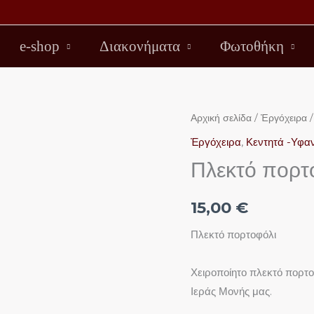
e-shop
Διακονήματα
Φωτοθήκη
Πλεκτό
Αρχική σελίδα
/
Ἐργόχειρα
/
πορτοφόλι
Ἐργόχειρα
,
Κεντητά -Υφα
ποσότητα
Πλεκτό πορτ
15,00
€
Πλεκτό πορτοφόλι
Χειροποίητο πλεκτό πορτο
Ιεράς Μονής μας.