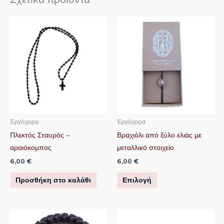
Αυτό
το
προϊόν
έχει
πολλαπλές
παραλλαγές.
Οι
επιλογές
μπορούν
Ἐργόχειρα
Ἐργόχειρα
να
Πλεκτός Σταυρός –
Βραχιόλι από ξύλο ελιάς με
επιλεγούν
αραιόκομπος
μεταλλικό στοιχείο
στη
6,00
€
6,00
€
σελίδα
Προσθήκη στο καλάθι
Επιλογή
του
προϊόντος
Αυτό
Αυτό