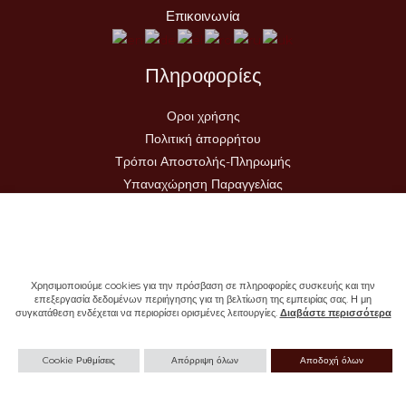
Επικοινωνία
Πληροφορίες
Οροι χρήσης
Πολιτική ἀπορρήτου
Τρόποι Αποστολής-Πληρωμής
Υπαναχώρηση Παραγγελίας
Χρησιμοποιούμε cookies για την πρόσβαση σε πληροφορίες συσκευής και την
επεξεργασία δεδομένων περιήγησης για τη βελτίωση της εμπειρίας σας. Η μη
συγκατάθεση ενδέχεται να περιορίσει ορισμένες λειτουργίες.
Διαβάστε περισσότερα
Copyright © 2026 - Ιερά Μονή Σωτήρος
Cookie Ρυθμίσεις
Απόρριψη όλων
Αποδοχή όλων