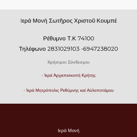
Iερά Μονή Σωτῆρος Χριστοῦ Κουμπέ
Ρέθυμνο Τ.Κ 74100
Τηλέφωνο 2831029103 -6947238020
Χρήσιμοι Σύνδεσμοι
• Ἱερά Ἀρχιεπισκοπή Κρήτης
• Ἱερά Μητρόπολις Ρεθύμνης καί Αὐλοποτάμου
Ιερά Μονή