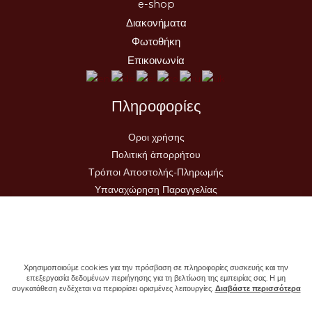
e-shop
Διακονήματα
Φωτοθήκη
Επικοινωνία
Πληροφορίες
Οροι χρήσης
Πολιτική ἀπορρήτου
Τρόποι Αποστολής-Πληρωμής
Υπαναχώρηση Παραγγελίας
Χρησιμοποιούμε cookies για την πρόσβαση σε πληροφορίες συσκευής και την
επεξεργασία δεδομένων περιήγησης για τη βελτίωση της εμπειρίας σας. Η μη
συγκατάθεση ενδέχεται να περιορίσει ορισμένες λειτουργίες.
Διαβάστε περισσότερα
Copyright © 2026 - Ιερά Μονή Σωτήρος