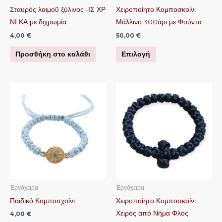
να
Σταυρός λαιμοῦ ξύλινος -ΙΣ ΧΡ
Χειροποίητο Κομποσκοίνι
επιλεγούν
ΝΙ ΚΑ με διχρωμία
Μάλλινο 300άρι με Φούντα
στη
4,00
€
50,00
€
σελίδα
Προσθήκη στο καλάθι
Επιλογή
του
προϊόντος
Αυτό
Αυτό
το
το
προϊόν
προϊόν
έχει
έχει
πολλαπλές
πολλαπλές
παραλλαγές.
παραλλαγές.
Οι
Οι
επιλογές
επιλογές
μπορούν
μπορούν
Ἐργόχειρα
Ἐργόχειρα
να
να
Παιδικό Κομποσχοίνι
Χειροποίητο Κομποσκοίνι
επιλεγούν
επιλεγούν
Χειρός από Νήμα Φλος
4,00
€