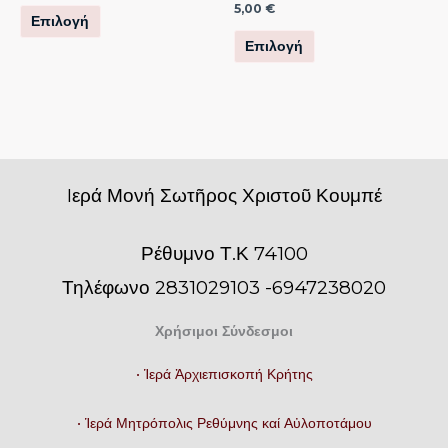
στη
στη
5,00
€
Επιλογή
σελίδα
σελίδα
Επιλογή
του
του
προϊόντος
προϊόντος
Iερά Μονή Σωτῆρος Χριστοῦ Κουμπέ
Ρέθυμνο Τ.Κ 74100
Τηλέφωνο 2831029103 -6947238020
Χρήσιμοι Σύνδεσμοι
• Ἱερά Ἀρχιεπισκοπή Κρήτης
• Ἱερά Μητρόπολις Ρεθύμνης καί Αὐλοποτάμου