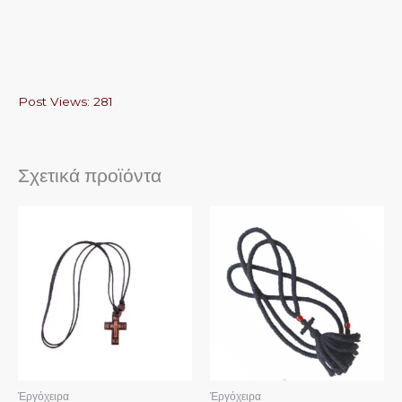
Post Views:
281
Σχετικά προϊόντα
Αυτό
το
προϊόν
έχει
πολλαπλές
παραλλαγές.
Οι
επιλογές
μπορούν
Ἐργόχειρα
Ἐργόχειρα