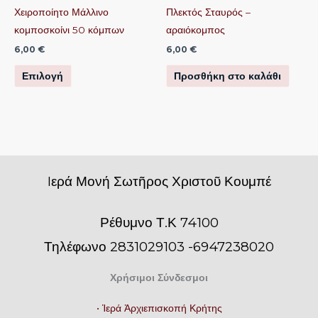
να
Χειροποίητο Μάλλινο
Πλεκτός Σταυρός –
επιλεγούν
κομποσκοίνι 50 κόμπων
αραιόκομπος
στη
6,00
€
6,00
€
σελίδα
Επιλογή
Προσθήκη στο καλάθι
του
προϊόντος
Iερά Μονή Σωτῆρος Χριστοῦ Κουμπέ
Ρέθυμνο Τ.Κ 74100
Τηλέφωνο 2831029103 -6947238020
Χρήσιμοι Σύνδεσμοι
• Ἱερά Ἀρχιεπισκοπή Κρήτης