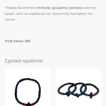
Υπάρχει δυνατότητα
επιλογής χρώματος χάντρας
κατά την
αγορά, ώστε να ταιριάζει με την προσωπική προτίμηση του
πιστού.
Post Views:
365
Σχετικά προϊόντα
Αυτό
Αυτό
το
το
προϊόν
προϊόν
έχει
έχει
πολλαπλές
πολλαπλές
παραλλαγές.
παραλλαγές.